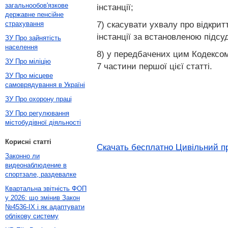
загальнообов'язкове
інстанції;
державне пенсійне
7) скасувати ухвалу про відкрит
страхування
інстанції за встановленою підсу
ЗУ Про зайнятість
населення
8) у передбачених цим Кодексом 
ЗУ Про міліцію
7 частини першої цієї статті.
ЗУ Про місцеве
самоврядування в Україні
ЗУ Про охорону праці
ЗУ Про регулювання
містобудівної діяльності
Корисні статті
Скачать бесплатно Цивільний пр
Законно ли
видеонаблюдение в
спортзале, раздевалке
Квартальна звітність ФОП
у 2026: що змінив Закон
№4536-IX і як адаптувати
облікову систему