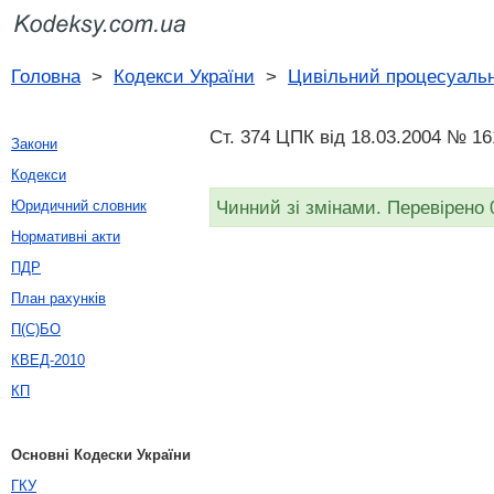
Головна
>
Кодекси України
>
Цивільний процесуальн
Ст. 374 ЦПК від 18.03.2004 № 16
Закони
Кодекси
Чинний зі змінами. Перевірено 
Юридичний словник
Нормативні акти
ПДР
План рахунків
П(С)БО
КВЕД-2010
КП
Основні Кодески України
ГКУ