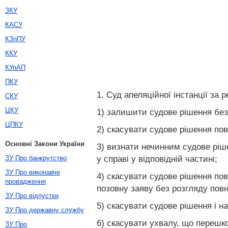
ЗКУ
КАСУ
КЗпПУ
ККУ
КУпАП
ПКУ
1. Суд апеляційної інстанції за
СКУ
ЦКУ
1) залишити судове рішення без 
ЦПКУ
2) скасувати судове рішення пов
Основні Закони України
3) визнати нечинним судове ріш
у справі у відповідній частині;
ЗУ Про банкрутство
ЗУ Про виконавче
4) скасувати судове рішення пов
провадження
позовну заяву без розгляду повн
ЗУ Про відпустки
5) скасувати судове рішення і н
ЗУ Про державну службу
6) скасувати ухвалу, що перешк
ЗУ Про