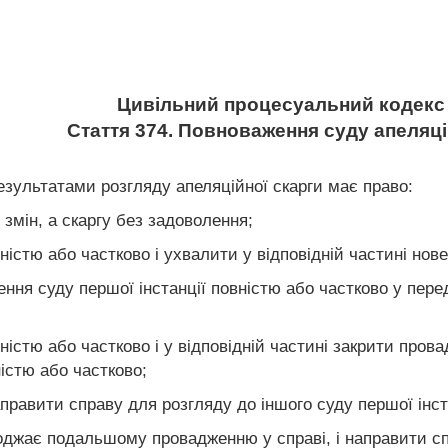
Цивільний процесуальний кодекс 
Стаття 374. Повноваження суду апеляцій
 результатами розгляду апеляційної скарги має право:
змін, а скаргу без задоволення;
ністю або частково і ухвалити у відповідній частині нов
ення суду першої інстанції повністю або частково у пе
ністю або частково і у відповідній частині закрити про
істю або частково;
аправити справу для розгляду до іншого суду першої інст
оджає подальшому провадженню у справі, і направити с