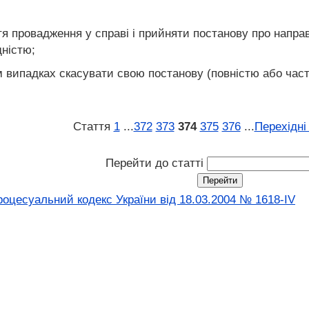
тя провадження у справі і прийняти постанову про напр
дністю;
випадках скасувати свою постанову (повністю або частк
Стаття
1
...
372
373
374
375
376
...
Перехідні
Перейти до статті
оцесуальний кодекс України від 18.03.2004 № 1618-IV