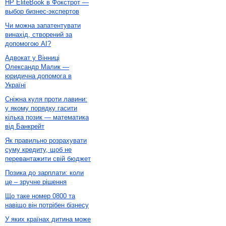
HP EliteBook в Фокстрот —
выбор бизнес-экспертов
Чи можна запатентувати
винахід, створений за
допомогою AI?
Адвокат у Вінниці
Олександр Малик —
юридична допомога в
Україні
Сніжна куля проти лавини:
у якому порядку гасити
кілька позик — математика
від Банкрейт
Як правильно розрахувати
суму кредиту, щоб не
перевантажити свій бюджет
Позика до зарплати: коли
це – зручне рішення
Що таке номер 0800 та
навіщо він потрібен бізнесу
У яких країнах дитина може