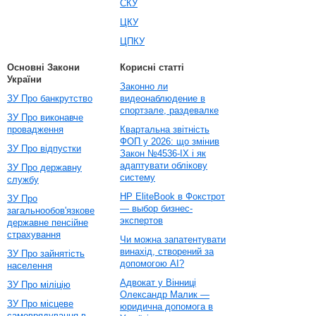
СКУ
ЦКУ
ЦПКУ
Основні Закони
Корисні статті
України
Законно ли
ЗУ Про банкрутство
видеонаблюдение в
спортзале, раздевалке
ЗУ Про виконавче
провадження
Квартальна звітність
ФОП у 2026: що змінив
ЗУ Про відпустки
Закон №4536-IX і як
адаптувати облікову
ЗУ Про державну
систему
службу
HP EliteBook в Фокстрот
ЗУ Про
— выбор бизнес-
загальнообов'язкове
экспертов
державне пенсійне
страхування
Чи можна запатентувати
винахід, створений за
ЗУ Про зайнятість
допомогою AI?
населення
Адвокат у Вінниці
ЗУ Про міліцію
Олександр Малик —
ЗУ Про місцеве
юридична допомога в
самоврядування в