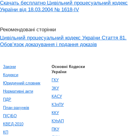
Скачать бесплатно Цивільний процесуальний кодекс
України від 18.03.2004 № 1618-IV
Рекомендовані сторінки
Цивільний процесуальний кодекс України Стаття 81.
Обов’язок доказування і подання доказів
Закони
Основні Кодески
України
Кодекси
ГКУ
Юридичний словник
ЗКУ
Нормативні акти
КАСУ
ПДР
КЗпПУ
План рахунків
ККУ
П(С)БО
КУпАП
КВЕД-2010
ПКУ
КП