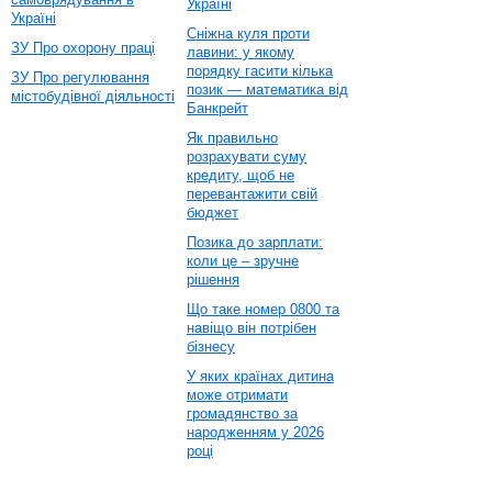
Україні
Україні
Сніжна куля проти
ЗУ Про охорону праці
лавини: у якому
порядку гасити кілька
ЗУ Про регулювання
позик — математика від
містобудівної діяльності
Банкрейт
Як правильно
розрахувати суму
кредиту, щоб не
перевантажити свій
бюджет
Позика до зарплати:
коли це – зручне
рішення
Що таке номер 0800 та
навіщо він потрібен
бізнесу
У яких країнах дитина
може отримати
громадянство за
народженням у 2026
році