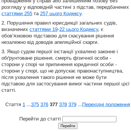
провадження у справі або залишенням позову без
розгляду у відповідній частині з підстав, передбачених
статтями 255
та
257 цього Кодексу
.
2. Порушення правил юрисдикції загальних судів,
визначених
статтями 19
-
22 цього Кодексу
, є
обов’язковою підставою для скасування рішення
незалежно від доводів апеляційної скарги.
3. Якщо судом першої інстанції ухвалено законне і
обґрунтоване рішення, смерть фізичної особи -
сторони у спорі чи припинення юридичної особи -
сторони у спорі, що не допускає правонаступництва,
після ухвалення такого рішення не може бути
підставою для застосування вимог частини першої цієї
статті.
Стаття
1
...
375
376
377
378
379
...
Перехідні положення
Перейти до статті