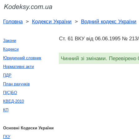
Головна
>
Кодекси України
>
Водний кодекс України
Ст. 61 ВКУ від 06.06.1995 № 213
Закони
Кодекси
Чинний зі змінами. Перевірено 
Юридичний словник
Нормативні акти
ПДР
План рахунків
П(С)БО
КВЕД-2010
КП
Основні Кодески України
ГКУ