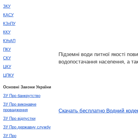
ЗКУ
КАСУ
КЗпПУ
ККУ
КУпАП
ПКУ
Підземні води питної якості пов
СКУ
водопостачання населення, а та
ЦКУ
ЦПКУ
Основні Закони України
ЗУ Про банкрутство
ЗУ Про виконавче
провадження
Скачать бесплатно Водний кодек
ЗУ Про відпустки
ЗУ Про державну службу
ЗУ Про