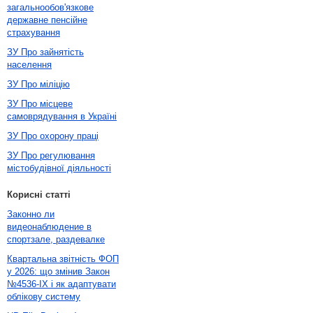
загальнообов'язкове
державне пенсійне
страхування
ЗУ Про зайнятість
населення
ЗУ Про міліцію
ЗУ Про місцеве
самоврядування в Україні
ЗУ Про охорону праці
ЗУ Про регулювання
містобудівної діяльності
Корисні статті
Законно ли
видеонаблюдение в
спортзале, раздевалке
Квартальна звітність ФОП
у 2026: що змінив Закон
№4536-IX і як адаптувати
облікову систему