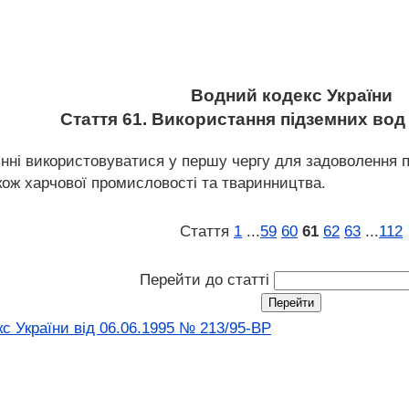
Водний кодекс України
Стаття 61. Використання підземних вод 
инні використовуватися у першу чергу для задоволення п
кож харчової промисловості та тваринництва.
Стаття
1
...
59
60
61
62
63
...
112
Перейти до статті
с України від 06.06.1995 № 213/95-ВР