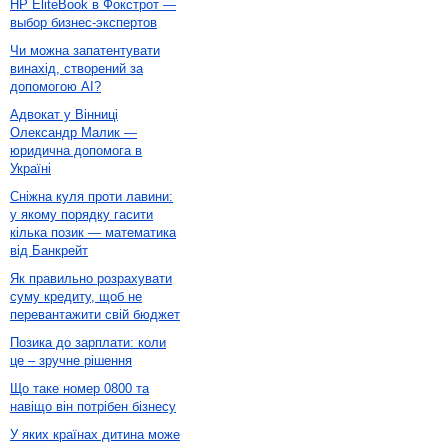
HP EliteBook в Фокстрот —
выбор бизнес-экспертов
Чи можна запатентувати
винахід, створений за
допомогою AI?
Адвокат у Вінниці
Олександр Малик —
юридична допомога в
Україні
Сніжна куля проти лавини:
у якому порядку гасити
кілька позик — математика
від Банкрейт
Як правильно розрахувати
суму кредиту, щоб не
перевантажити свій бюджет
Позика до зарплати: коли
це – зручне рішення
Що таке номер 0800 та
навіщо він потрібен бізнесу
У яких країнах дитина може