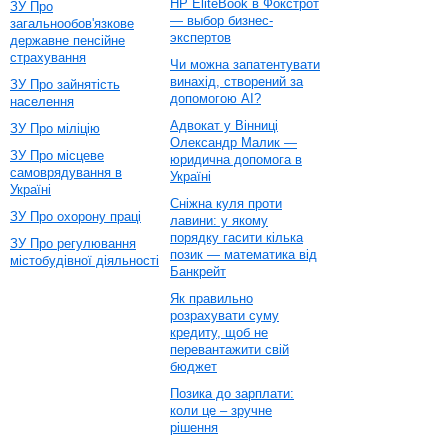
HP EliteBook в Фокстрот
ЗУ Про
— выбор бизнес-
загальнообов'язкове
экспертов
державне пенсійне
страхування
Чи можна запатентувати
винахід, створений за
ЗУ Про зайнятість
допомогою AI?
населення
Адвокат у Вінниці
ЗУ Про міліцію
Олександр Малик —
ЗУ Про місцеве
юридична допомога в
самоврядування в
Україні
Україні
Сніжна куля проти
ЗУ Про охорону праці
лавини: у якому
порядку гасити кілька
ЗУ Про регулювання
позик — математика від
містобудівної діяльності
Банкрейт
Як правильно
розрахувати суму
кредиту, щоб не
перевантажити свій
бюджет
Позика до зарплати:
коли це – зручне
рішення