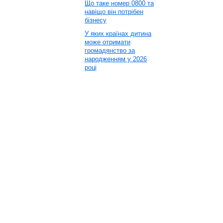
Що таке номер 0800 та
навіщо він потрібен
бізнесу
У яких країнах дитина
може отримати
громадянство за
народженням у 2026
році