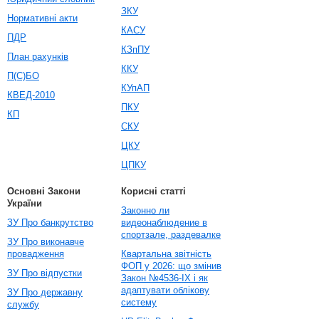
ЗКУ
Нормативні акти
КАСУ
ПДР
КЗпПУ
План рахунків
ККУ
П(С)БО
КУпАП
КВЕД-2010
ПКУ
КП
СКУ
ЦКУ
ЦПКУ
Основні Закони
Корисні статті
України
Законно ли
ЗУ Про банкрутство
видеонаблюдение в
спортзале, раздевалке
ЗУ Про виконавче
провадження
Квартальна звітність
ФОП у 2026: що змінив
ЗУ Про відпустки
Закон №4536-IX і як
адаптувати облікову
ЗУ Про державну
систему
службу