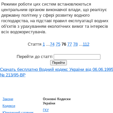
Режими роботи цих систем встановлюються
центральним органом виконавчої влади, що реалізує
державну політику у сфері розвитку водного
господарства, на підставі правил експлуатації водних
об'єктів з урахуванням екологічних вимог та інтересів
всіх водокористувачів.
Стаття
1
...
74
75
76
77
78
...
112
Перейти до статті
Скачать бесплатно Водний кодекс України від 06.06.199
№ 213/95-ВР
Закони
Основні Кодески
України
Кодекси
ГКУ
Юридичний словник