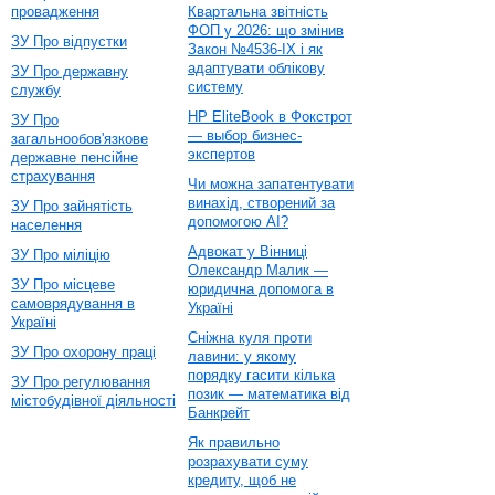
провадження
Квартальна звітність
ФОП у 2026: що змінив
ЗУ Про відпустки
Закон №4536-IX і як
адаптувати облікову
ЗУ Про державну
систему
службу
HP EliteBook в Фокстрот
ЗУ Про
— выбор бизнес-
загальнообов'язкове
экспертов
державне пенсійне
страхування
Чи можна запатентувати
винахід, створений за
ЗУ Про зайнятість
допомогою AI?
населення
Адвокат у Вінниці
ЗУ Про міліцію
Олександр Малик —
ЗУ Про місцеве
юридична допомога в
самоврядування в
Україні
Україні
Сніжна куля проти
ЗУ Про охорону праці
лавини: у якому
порядку гасити кілька
ЗУ Про регулювання
позик — математика від
містобудівної діяльності
Банкрейт
Як правильно
розрахувати суму
кредиту, щоб не