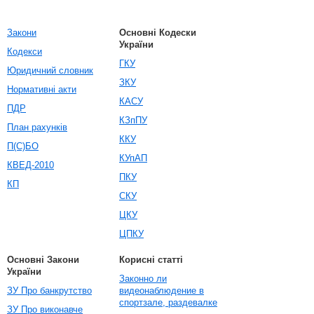
Закони
Основні Кодески
України
Кодекси
ГКУ
Юридичний словник
ЗКУ
Нормативні акти
КАСУ
ПДР
КЗпПУ
План рахунків
ККУ
П(С)БО
КУпАП
КВЕД-2010
ПКУ
КП
СКУ
ЦКУ
ЦПКУ
Основні Закони
Корисні статті
України
Законно ли
ЗУ Про банкрутство
видеонаблюдение в
спортзале, раздевалке
ЗУ Про виконавче