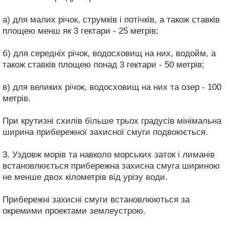
а) для малих річок, струмків і потічків, а також ставків
площею менш як 3 гектари - 25 метрів;
б) для середніх річок, водосховищ на них, водойм, а
також ставків площею понад 3 гектари - 50 метрів;
в) для великих річок, водосховищ на них та озер - 100
метрів.
При крутизні схилів більше трьох градусів мінімальна
ширина прибережної захисної смуги подвоюється.
3. Уздовж морів та навколо морських заток і лиманів
встановлюється прибережна захисна смуга шириною
не менше двох кілометрів від урізу води.
Прибережні захисні смуги встановлюються за
окремими проектами землеустрою.