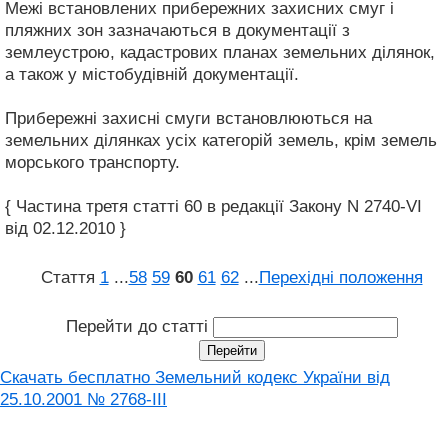
Межі встановлених прибережних захисних смуг і
пляжних зон зазначаються в документації з
землеустрою, кадастрових планах земельних ділянок,
а також у містобудівній документації.
Прибережні захисні смуги встановлюються на
земельних ділянках усіх категорій земель, крім земель
морського транспорту.
{ Частина третя статті 60 в редакції Закону N 2740-VI
від 02.12.2010 }
Стаття
1
...
58
59
60
61
62
...
Перехідні положення
Перейти до статті
Скачать бесплатно Земельний кодекс України від
25.10.2001 № 2768-III