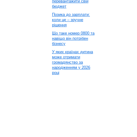
перевантажити свій
бюджет
Позика до зарплати:
коли це – зручне
рішення
Що таке номер 0800 та
навіщо він потрібен
бізнесу
У яких країнах дитина
може отримати
громадянство за
народженням у 2026
році