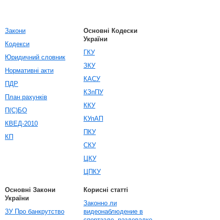
Закони
Основні Кодески
України
Кодекси
ГКУ
Юридичний словник
ЗКУ
Нормативні акти
КАСУ
ПДР
КЗпПУ
План рахунків
ККУ
П(С)БО
КУпАП
КВЕД-2010
ПКУ
КП
СКУ
ЦКУ
ЦПКУ
Основні Закони
Корисні статті
України
Законно ли
ЗУ Про банкрутство
видеонаблюдение в
спортзале, раздевалке