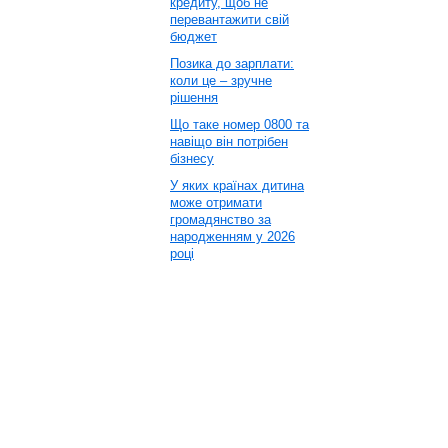
кредиту, щоб не
перевантажити свій
бюджет
Позика до зарплати:
коли це – зручне
рішення
Що таке номер 0800 та
навіщо він потрібен
бізнесу
У яких країнах дитина
може отримати
громадянство за
народженням у 2026
році