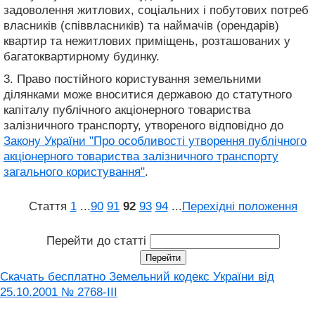
задоволення житлових, соціальних і побутових потреб
власників (співвласників) та наймачів (орендарів)
квартир та нежитлових приміщень, розташованих у
багатоквартирному будинку.
3. Право постійного користування земельними
ділянками може вноситися державою до статутного
капіталу публічного акціонерного товариства
залізничного транспорту, утвореного відповідно до
Закону України "Про особливості утворення публічного
акціонерного товариства залізничного транспорту
загального користування"
.
Стаття
1
...
90
91
92
93
94
...
Перехідні положення
Перейти до статті
Скачать бесплатно Земельний кодекс України від
25.10.2001 № 2768-III