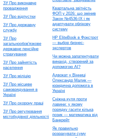
ЗУ Про виконавче
провадження
Квартальна звітність
ФОП у 2026: що змінив
ЗУ Про відпустки
Закон №4536-IX і як
адаптувати облікову
ЗУ Про державну
систему
службу
HP EliteBook в Фокстрот
ЗУ Про
— выбор бизнес-
загальнообов'язкове
экспертов
державне пенсійне
страхування
Чи можна запатентувати
винахід, створений за
ЗУ Про зайнятість
допомогою AI?
населення
Адвокат у Вінниці
ЗУ Про міліцію
Олександр Малик —
ЗУ Про місцеве
юридична допомога в
самоврядування в
Україні
Україні
Сніжна куля проти
ЗУ Про охорону праці
лавини: у якому
порядку гасити кілька
ЗУ Про регулювання
позик — математика від
містобудівної діяльності
Банкрейт
Як правильно
розрахувати суму