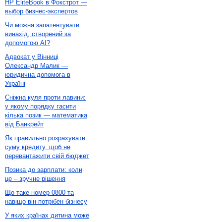
HP EliteBook в Фокстрот —
выбор бизнес-экспертов
Чи можна запатентувати
винахід, створений за
допомогою AI?
Адвокат у Вінниці
Олександр Малик —
юридична допомога в
Україні
Сніжна куля проти лавини:
у якому порядку гасити
кілька позик — математика
від Банкрейт
Як правильно розрахувати
суму кредиту, щоб не
перевантажити свій бюджет
Позика до зарплати: коли
це – зручне рішення
Що таке номер 0800 та
навіщо він потрібен бізнесу
У яких країнах дитина може