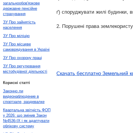
загальнообов'язкове
державне пенсійне
ґ) споруджувати жилі будинки, ви
страхування
ЗУ Про зайнятість
2. Порушені права землекористу
населення
ЗУ Про міліцію
ЗУ Про місцеве
самоврядування в Україні
ЗУ Про охорону праці
ЗУ Про регулювання
містобудівної діяльності
Скачать бесплатно Земельний код
Корисні статті
Законно ли
видеонаблюдение в
спортзале, раздевалке
Квартальна звітність ФОП
у 2026: що змінив Закон
№4536-IX і як адаптувати
облікову систему