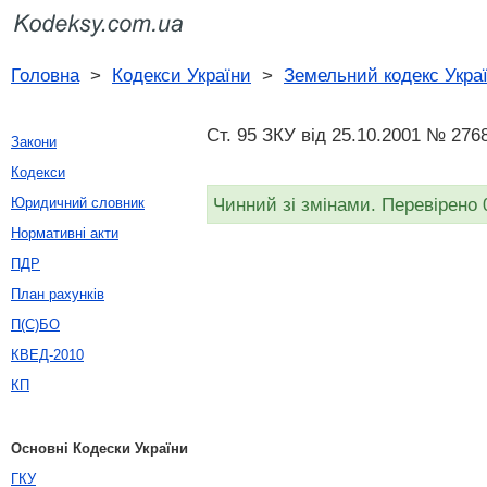
Головна
>
Кодекси України
>
Земельний кодекс Укра
Ст. 95 ЗКУ від 25.10.2001 № 2768
Закони
Кодекси
Чинний зі змінами. Перевірено 
Юридичний словник
Нормативні акти
ПДР
План рахунків
П(С)БО
КВЕД-2010
КП
Основні Кодески України
ГКУ