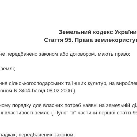
Земельний кодекс України
Стаття 95. Права землекористу
 не передбачено законом або договором, мають право:
 землі;
ння сільськогосподарських та інших культур, на вироблен
оном N 3404-IV від 08.02.2006 }
ому порядку для власних потреб наявні на земельній ді
сні властивості землі; { Пункт "в" частини першої статті 
ипадках, передбачених законом;