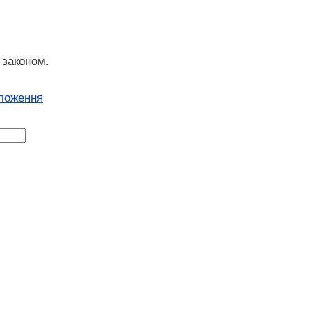
 законом.
оложення