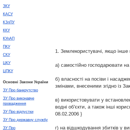
ЗКУ
КАСУ
КЗпПУ
ККУ
КУпАП
ПКУ
1. Землекористувачі, якщо інше
СКУ
ЦКУ
а) самостійно господарювати на
ЦПКУ
б) власності на посіви і насадже
Основні Закони України
змінами, внесеними згідно із Зак
ЗУ Про банкрутство
ЗУ Про виконавче
в) використовувати у встановлен
провадження
водні об'єкти, а також інші кори
ЗУ Про відпустки
08.02.2006 }
ЗУ Про державну службу
г) на відшкодування збитків у в
ЗУ Про