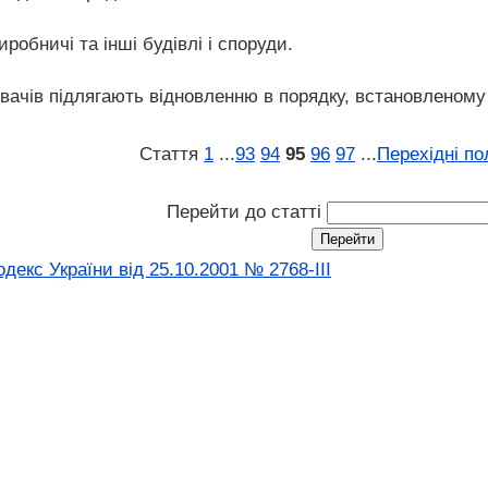
робничі та інші будівлі і споруди.
вачів підлягають відновленню в порядку, встановленому
Стаття
1
...
93
94
95
96
97
...
Перехідні п
Перейти до статті
екс України від 25.10.2001 № 2768-III