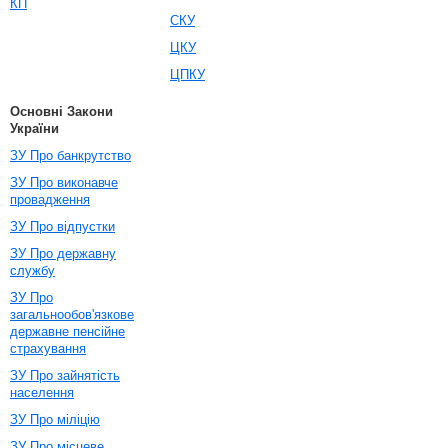
КП
СКУ
ЦКУ
ЦПКУ
Основні Закони
України
ЗУ Про банкрутство
ЗУ Про виконавче
провадження
ЗУ Про відпустки
ЗУ Про державну
службу
ЗУ Про
загальнообов'язкове
державне пенсійне
страхування
ЗУ Про зайнятість
населення
ЗУ Про міліцію
ЗУ Про місцеве