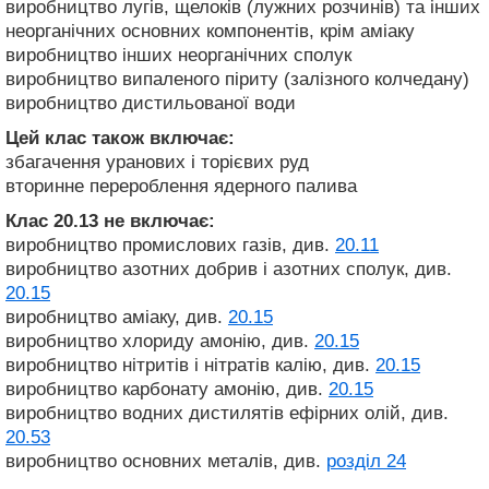
виробництво лугів, щелоків (лужних розчинів) та інших
неорганічних основних компонентів, крім аміаку
виробництво інших неорганічних сполук
виробництво випаленого піриту (залізного колчедану)
виробництво дистильованої води
Цей клас також включає:
збагачення уранових і торієвих руд
вторинне перероблення ядерного палива
Клас 20.13
не включає:
виробництво промислових газів, див.
20.11
виробництво азотних добрив і азотних сполук, див.
20.15
виробництво аміаку, див.
20.15
виробництво хлориду амонію, див.
20.15
виробництво нітритів і нітратів калію, див.
20.15
виробництво карбонату амонію, див.
20.15
виробництво водних дистилятів ефірних олій, див.
20.53
виробництво основних металів, див.
розділ 24