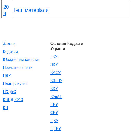
20
Інші матеріали
9
Закони
Основні Кодески
України
Кодекси
ГКУ
Юридичний словник
ЗКУ
Нормативні акти
КАСУ
ПДР
КЗпПУ
План рахунків
ККУ
П(С)БО
КУпАП
КВЕД-2010
ПКУ
КП
СКУ
ЦКУ
ЦПКУ