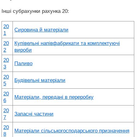
Інші субрахунки рахунка 20:
20
Сировина й матеріали
1
20
Купівельні напівфабрикати та комплектуючі
2
вироби
20
Паливо
3
20
Будівельні матеріали
5
20
Матеріали, передані в переробку
6
20
Запасні частини
7
20
Матеріали сільськогосподарського призначення
8