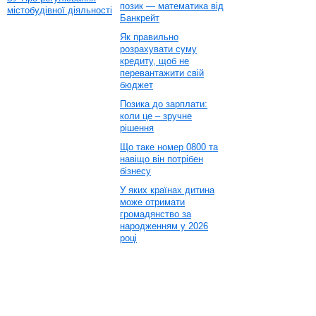
позик — математика від
містобудівної діяльності
Банкрейт
Як правильно
розрахувати суму
кредиту, щоб не
перевантажити свій
бюджет
Позика до зарплати:
коли це – зручне
рішення
Що таке номер 0800 та
навіщо він потрібен
бізнесу
У яких країнах дитина
може отримати
громадянство за
народженням у 2026
році