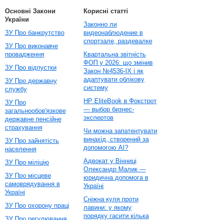
Основні Закони
Корисні статті
України
Законно ли
ЗУ Про банкрутство
видеонаблюдение в
спортзале, раздевалке
ЗУ Про виконавче
провадження
Квартальна звітність
ФОП у 2026: що змінив
ЗУ Про відпустки
Закон №4536-IX і як
адаптувати облікову
ЗУ Про державну
систему
службу
HP EliteBook в Фокстрот
ЗУ Про
— выбор бизнес-
загальнообов'язкове
экспертов
державне пенсійне
страхування
Чи можна запатентувати
винахід, створений за
ЗУ Про зайнятість
допомогою AI?
населення
Адвокат у Вінниці
ЗУ Про міліцію
Олександр Малик —
ЗУ Про місцеве
юридична допомога в
самоврядування в
Україні
Україні
Сніжна куля проти
ЗУ Про охорону праці
лавини: у якому
порядку гасити кілька
ЗУ Про регулювання