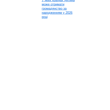
У яких країнах дитина
може отримати
громадянство за
народженням у 2026
році