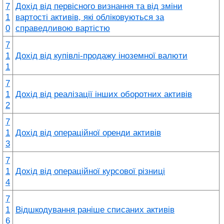
7
Дохід від первісного визнання та від зміни
1
вартості активів, які обліковуються за
0
справедливою вартістю
7
1
Дохід від купівлі-продажу іноземної валюти
1
7
1
Дохід від реалізації інших оборотних активів
2
7
1
Дохід від операційної оренди активів
3
7
1
Дохід від операційної курсової різниці
4
7
1
Відшкодування раніше списаних активів
6