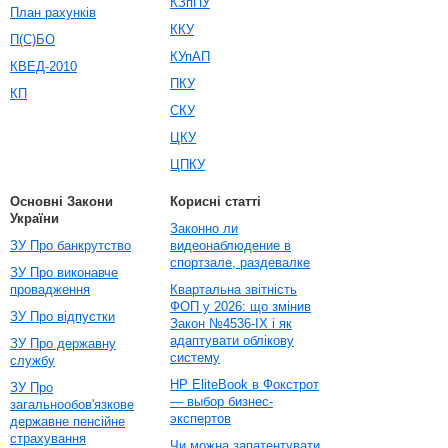
КЗпПУ
План рахунків
ККУ
П(С)БО
КУпАП
КВЕД-2010
ПКУ
КП
СКУ
ЦКУ
ЦПКУ
Основні Закони
Корисні статті
України
Законно ли
ЗУ Про банкрутство
видеонаблюдение в
спортзале, раздевалке
ЗУ Про виконавче
провадження
Квартальна звітність
ФОП у 2026: що змінив
ЗУ Про відпустки
Закон №4536-IX і як
адаптувати облікову
ЗУ Про державну
систему
службу
HP EliteBook в Фокстрот
ЗУ Про
— выбор бизнес-
загальнообов'язкове
экспертов
державне пенсійне
страхування
Чи можна запатентувати