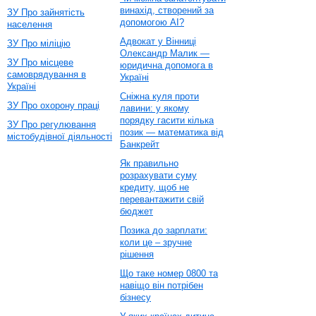
винахід, створений за
ЗУ Про зайнятість
допомогою AI?
населення
Адвокат у Вінниці
ЗУ Про міліцію
Олександр Малик —
ЗУ Про місцеве
юридична допомога в
самоврядування в
Україні
Україні
Сніжна куля проти
ЗУ Про охорону праці
лавини: у якому
порядку гасити кілька
ЗУ Про регулювання
позик — математика від
містобудівної діяльності
Банкрейт
Як правильно
розрахувати суму
кредиту, щоб не
перевантажити свій
бюджет
Позика до зарплати:
коли це – зручне
рішення
Що таке номер 0800 та
навіщо він потрібен
бізнесу