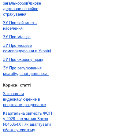
загальнообов'язкове
державне пенсійне
страхування
ЗУ Про зайнятість
населення
ЗУ Про міліцію
ЗУ Про місцеве
самоврядування в Україні
ЗУ Про охорону праці
ЗУ Про регулювання
містобудівної діяльності
Корисні статті
Законно ли
видеонаблюдение в
спортзале, раздевалке
Квартальна звітність ФОП
у 2026: що змінив Закон
№4536-IX і як адаптувати
облікову систему