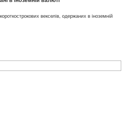
ні в іноземній валюті
 короткострокових векселів, одержаних в іноземній