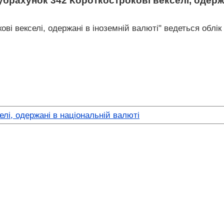
убрахунок 342 Короткострокові векселі, одержа
ові векселі, одержані в іноземній валюті" ведеться облік
елі, одержані в національній валюті