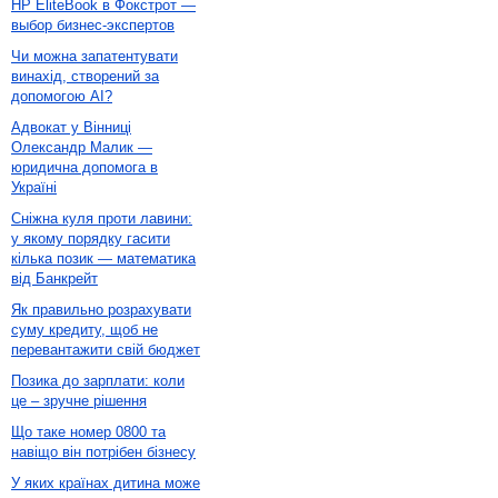
HP EliteBook в Фокстрот —
выбор бизнес-экспертов
Чи можна запатентувати
винахід, створений за
допомогою AI?
Адвокат у Вінниці
Олександр Малик —
юридична допомога в
Україні
Сніжна куля проти лавини:
у якому порядку гасити
кілька позик — математика
від Банкрейт
Як правильно розрахувати
суму кредиту, щоб не
перевантажити свій бюджет
Позика до зарплати: коли
це – зручне рішення
Що таке номер 0800 та
навіщо він потрібен бізнесу
У яких країнах дитина може