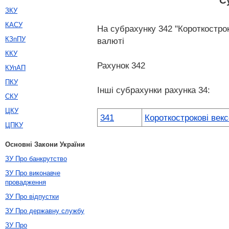
С
ЗКУ
КАСУ
На субрахунку 342 "Короткострок
КЗпПУ
валюті
ККУ
Рахунок 342
КУпАП
ПКУ
Інші субрахунки рахунка 34:
СКУ
ЦКУ
341
Короткострокові векс
ЦПКУ
Основні Закони України
ЗУ Про банкрутство
ЗУ Про виконавче
провадження
ЗУ Про відпустки
ЗУ Про державну службу
ЗУ Про