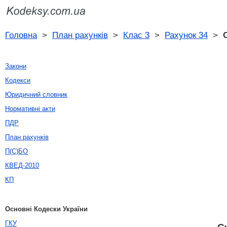
Головна
>
План рахунків
>
Клас 3
>
Рахунок 34
>
Закони
Кодекси
Юридичний словник
Нормативні акти
ПДР
План рахунків
П(С)БО
КВЕД-2010
КП
Основні Кодески України
ГКУ