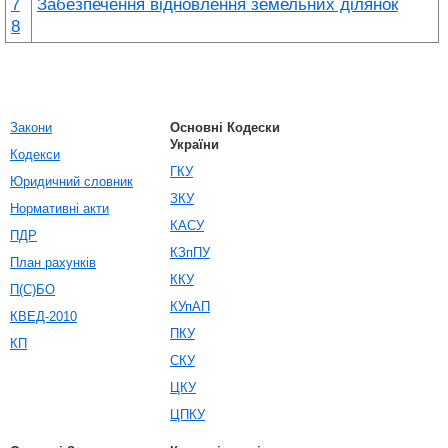
7
Забезпечення відновлення земельних ділянок
8
Закони
Основні Кодески
України
Кодекси
ГКУ
Юридичний словник
ЗКУ
Нормативні акти
КАСУ
ПДР
КЗпПУ
План рахунків
ККУ
П(С)БО
КУпАП
КВЕД-2010
ПКУ
КП
СКУ
ЦКУ
ЦПКУ