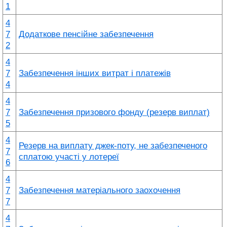
1
4
7
Додаткове пенсійне забезпечення
2
4
7
Забезпечення інших витрат і платежів
4
4
7
Забезпечення призового фонду (резерв виплат)
5
4
Резерв на виплату джек-поту, не забезпеченого
7
сплатою участі у лотереї
6
4
7
Забезпечення матеріального заохочення
7
4