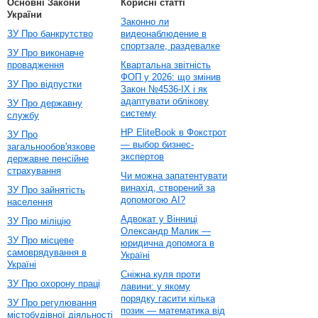
Основні Закони
Корисні статті
України
Законно ли
ЗУ Про банкрутство
видеонаблюдение в
спортзале, раздевалке
ЗУ Про виконавче
провадження
Квартальна звітність
ФОП у 2026: що змінив
ЗУ Про відпустки
Закон №4536-IX і як
адаптувати облікову
ЗУ Про державну
систему
службу
HP EliteBook в Фокстрот
ЗУ Про
— выбор бизнес-
загальнообов'язкове
экспертов
державне пенсійне
страхування
Чи можна запатентувати
винахід, створений за
ЗУ Про зайнятість
допомогою AI?
населення
Адвокат у Вінниці
ЗУ Про міліцію
Олександр Малик —
ЗУ Про місцеве
юридична допомога в
самоврядування в
Україні
Україні
Сніжна куля проти
ЗУ Про охорону праці
лавини: у якому
порядку гасити кілька
ЗУ Про регулювання
позик — математика від
містобудівної діяльності