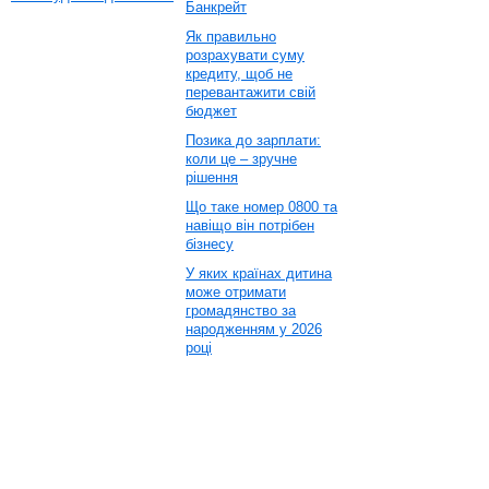
Банкрейт
Як правильно
розрахувати суму
кредиту, щоб не
перевантажити свій
бюджет
Позика до зарплати:
коли це – зручне
рішення
Що таке номер 0800 та
навіщо він потрібен
бізнесу
У яких країнах дитина
може отримати
громадянство за
народженням у 2026
році