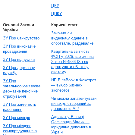
ЦКУ
ЦПКУ
Основні Закони
Корисні статті
України
Законно ли
ЗУ Про банкрутство
видеонаблюдение в
спортзале, раздевалке
ЗУ Про виконавче
провадження
Квартальна звітність
ФОП у 2026: що змінив
ЗУ Про відпустки
Закон №4536-IX і як
адаптувати облікову
ЗУ Про державну
систему
службу
HP EliteBook в Фокстрот
ЗУ Про
— выбор бизнес-
загальнообов'язкове
экспертов
державне пенсійне
страхування
Чи можна запатентувати
винахід, створений за
ЗУ Про зайнятість
допомогою AI?
населення
Адвокат у Вінниці
ЗУ Про міліцію
Олександр Малик —
ЗУ Про місцеве
юридична допомога в
самоврядування в
Україні