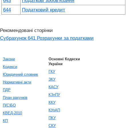
643
Податкові зобов'язання
644
Податковий кредит
Рекомендовані сторінки
Субрахунок 641 Розрахунки за податками
Закони
Основні Кодески
України
Кодекси
ГКУ
Юридичний словник
ЗКУ
Нормативні акти
КАСУ
ПДР
КЗпПУ
План рахунків
ККУ
П(С)БО
КУпАП
КВЕД-2010
ПКУ
КП
СКУ