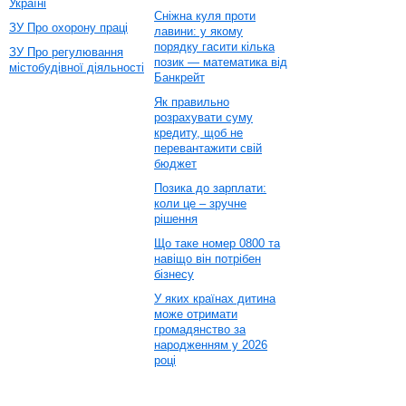
Україні
Сніжна куля проти
ЗУ Про охорону праці
лавини: у якому
порядку гасити кілька
ЗУ Про регулювання
позик — математика від
містобудівної діяльності
Банкрейт
Як правильно
розрахувати суму
кредиту, щоб не
перевантажити свій
бюджет
Позика до зарплати:
коли це – зручне
рішення
Що таке номер 0800 та
навіщо він потрібен
бізнесу
У яких країнах дитина
може отримати
громадянство за
народженням у 2026
році