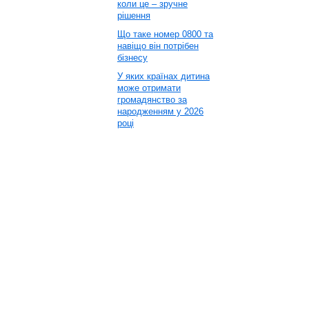
коли це – зручне
рішення
Що таке номер 0800 та
навіщо він потрібен
бізнесу
У яких країнах дитина
може отримати
громадянство за
народженням у 2026
році