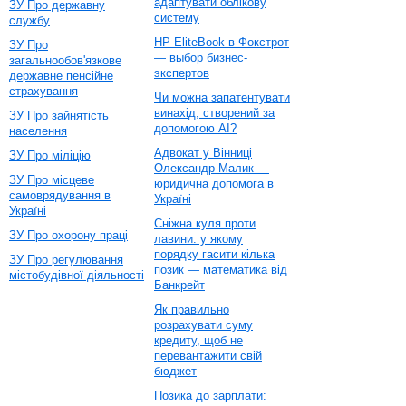
адаптувати облікову
ЗУ Про державну
систему
службу
HP EliteBook в Фокстрот
ЗУ Про
— выбор бизнес-
загальнообов'язкове
экспертов
державне пенсійне
страхування
Чи можна запатентувати
винахід, створений за
ЗУ Про зайнятість
допомогою AI?
населення
Адвокат у Вінниці
ЗУ Про міліцію
Олександр Малик —
ЗУ Про місцеве
юридична допомога в
самоврядування в
Україні
Україні
Сніжна куля проти
ЗУ Про охорону праці
лавини: у якому
порядку гасити кілька
ЗУ Про регулювання
позик — математика від
містобудівної діяльності
Банкрейт
Як правильно
розрахувати суму
кредиту, щоб не
перевантажити свій
бюджет
Позика до зарплати: