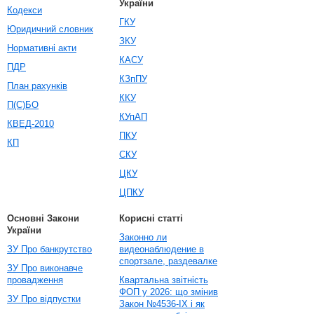
України
Кодекси
ГКУ
Юридичний словник
ЗКУ
Нормативні акти
КАСУ
ПДР
КЗпПУ
План рахунків
ККУ
П(С)БО
КУпАП
КВЕД-2010
ПКУ
КП
СКУ
ЦКУ
ЦПКУ
Основні Закони
Корисні статті
України
Законно ли
ЗУ Про банкрутство
видеонаблюдение в
спортзале, раздевалке
ЗУ Про виконавче
провадження
Квартальна звітність
ФОП у 2026: що змінив
ЗУ Про відпустки
Закон №4536-IX і як