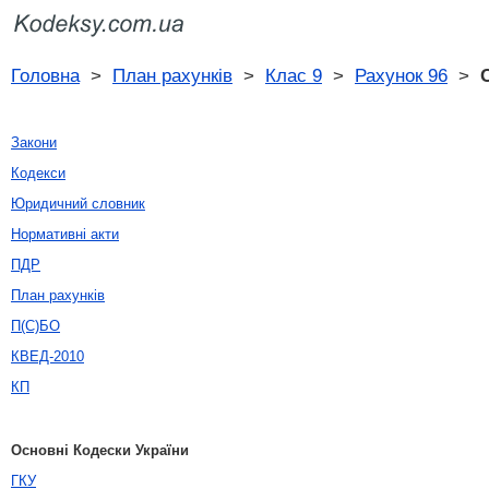
Головна
>
План рахунків
>
Клас 9
>
Рахунок 96
>
Закони
Кодекси
Юридичний словник
Нормативні акти
ПДР
План рахунків
П(С)БО
КВЕД-2010
КП
Основні Кодески України
ГКУ