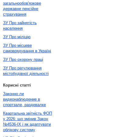
загальнообов'язкове
державне пенсійне
страхування
ЗУ Про зайнятість
населення
ЗУ Про міліцію
ЗУ Про місцеве
самоврядування в Україні
ЗУ Про охорону праці
ЗУ Про регулювання
містобудівної діяльності
Корисні статті
Законно ли
видеонаблюдение в
спортзале, раздевалке
Квартальна звітність ФОП
у 2026: що змінив Закон
№4536-IX і як адаптувати
облікову систему