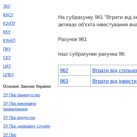
ЗКУ
КАСУ
На субрахунку 961 "Втрати від і
КЗпПУ
активах об'єкта інвестування в
ККУ
Рахунок 961
КУпАП
ПКУ
Інші субрахунки рахунка 96:
СКУ
ЦКУ
962
Втрати від спільно
ЦПКУ
963
Втрати від інвести
Основні Закони України
ЗУ Про банкрутство
ЗУ Про виконавче
провадження
ЗУ Про відпустки
ЗУ Про державну службу
ЗУ Про