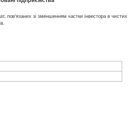
йовані підприємства
рат, пов'язаних зі зменшенням частки інвестора в чистих
в.