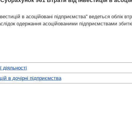
Субрахунок 961 Втрати від інвестицій в асоці
нвестицій в асоційовані підприємства" ведеться облік вт
наслідок одержання асоційованими підприємствами збиткі
ї діяльності
цій в дочірні підприємства