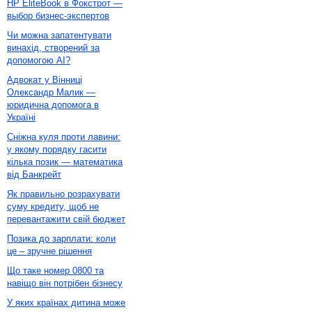
HP EliteBook в Фокстрот —
выбор бизнес-экспертов
Чи можна запатентувати
винахід, створений за
допомогою AI?
Адвокат у Вінниці
Олександр Малик —
юридична допомога в
Україні
Сніжна куля проти лавини:
у якому порядку гасити
кілька позик — математика
від Банкрейт
Як правильно розрахувати
суму кредиту, щоб не
перевантажити свій бюджет
Позика до зарплати: коли
це – зручне рішення
Що таке номер 0800 та
навіщо він потрібен бізнесу
У яких країнах дитина може