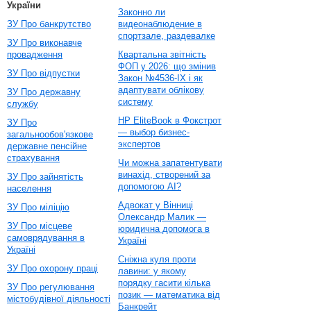
України
Законно ли
ЗУ Про банкрутство
видеонаблюдение в
спортзале, раздевалке
ЗУ Про виконавче
провадження
Квартальна звітність
ФОП у 2026: що змінив
ЗУ Про відпустки
Закон №4536-IX і як
адаптувати облікову
ЗУ Про державну
систему
службу
HP EliteBook в Фокстрот
ЗУ Про
— выбор бизнес-
загальнообов'язкове
экспертов
державне пенсійне
страхування
Чи можна запатентувати
винахід, створений за
ЗУ Про зайнятість
допомогою AI?
населення
Адвокат у Вінниці
ЗУ Про міліцію
Олександр Малик —
ЗУ Про місцеве
юридична допомога в
самоврядування в
Україні
Україні
Сніжна куля проти
ЗУ Про охорону праці
лавини: у якому
порядку гасити кілька
ЗУ Про регулювання
позик — математика від
містобудівної діяльності
Банкрейт