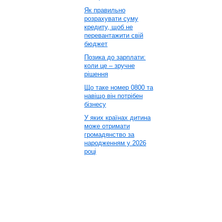
Як правильно
розрахувати суму
кредиту, щоб не
перевантажити свій
бюджет
Позика до зарплати:
коли це – зручне
рішення
Що таке номер 0800 та
навіщо він потрібен
бізнесу
У яких країнах дитина
може отримати
громадянство за
народженням у 2026
році