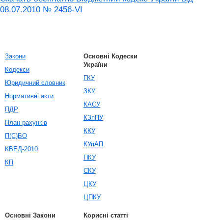
08.07.2010 № 2456-VI
Закони
Основні Кодески
України
Кодекси
ГКУ
Юридичний словник
ЗКУ
Нормативні акти
КАСУ
ПДР
КЗпПУ
План рахунків
ККУ
П(С)БО
КУпАП
КВЕД-2010
ПКУ
КП
СКУ
ЦКУ
ЦПКУ
Основні Закони
Корисні статті