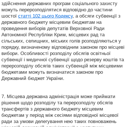
здійснення державних програм соціального захисту
можуть перерозподілятися відповідно до частини
шостої
статті 102 цього Кодексу
, а обсяги субвенції з
державного бюджету місцевим бюджетам на
проведення виборів депутатів Верховної Ради
Автономної Республіки Крим, місцевих рад та
сільських, селищних, міських голів розподіляються у
порядку, визначеному відповідним законом про місцеві
вибори. Особливості розподілу обсягів освітньої
субвенції і медичної субвенції щодо резерву коштів та
перерозподілу обсягів таких субвенцій між місцевими
бюджетами можуть визначатися законом про
Державний бюджет України.
7. Місцева державна адміністрація може приймати
рішення щодо розподілу та перерозподілу обсягів
трансфертів з державного бюджету місцевим
бюджетам у період між сесіями відповідної місцевої
ради за умови делегування нею таких повноважень