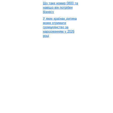
Що таке номер 0800 та
навіщо він потрібен
бізнесу
У яких країнах дитина
може отримати
громадянство за
народженням у 2026
році