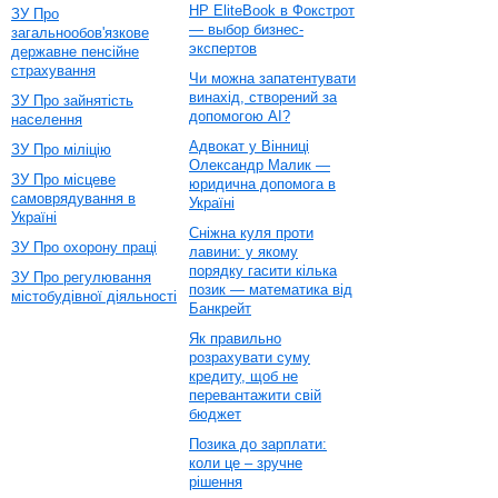
HP EliteBook в Фокстрот
ЗУ Про
— выбор бизнес-
загальнообов'язкове
экспертов
державне пенсійне
страхування
Чи можна запатентувати
винахід, створений за
ЗУ Про зайнятість
допомогою AI?
населення
Адвокат у Вінниці
ЗУ Про міліцію
Олександр Малик —
ЗУ Про місцеве
юридична допомога в
самоврядування в
Україні
Україні
Сніжна куля проти
ЗУ Про охорону праці
лавини: у якому
порядку гасити кілька
ЗУ Про регулювання
позик — математика від
містобудівної діяльності
Банкрейт
Як правильно
розрахувати суму
кредиту, щоб не
перевантажити свій
бюджет
Позика до зарплати:
коли це – зручне
рішення