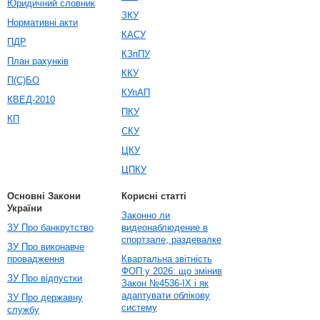
Юридичний словник
ЗКУ
Нормативні акти
КАСУ
ПДР
КЗпПУ
План рахунків
ККУ
П(С)БО
КУпАП
КВЕД-2010
ПКУ
КП
СКУ
ЦКУ
ЦПКУ
Основні Закони
Корисні статті
України
Законно ли
ЗУ Про банкрутство
видеонаблюдение в
спортзале, раздевалке
ЗУ Про виконавче
провадження
Квартальна звітність
ФОП у 2026: що змінив
ЗУ Про відпустки
Закон №4536-IX і як
адаптувати облікову
ЗУ Про державну
систему
службу