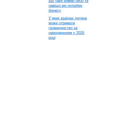
Що таке номер 0800 та
навіщо він потрібен
бізнесу
У яких країнах дитина
може отримати
громадянство за
народженням у 2026
році