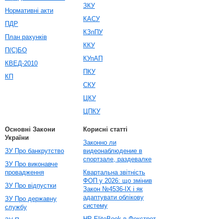
ЗКУ
Нормативні акти
КАСУ
ПДР
КЗпПУ
План рахунків
ККУ
П(С)БО
КУпАП
КВЕД-2010
ПКУ
КП
СКУ
ЦКУ
ЦПКУ
Основні Закони
Корисні статті
України
Законно ли
ЗУ Про банкрутство
видеонаблюдение в
спортзале, раздевалке
ЗУ Про виконавче
провадження
Квартальна звітність
ФОП у 2026: що змінив
ЗУ Про відпустки
Закон №4536-IX і як
адаптувати облікову
ЗУ Про державну
систему
службу
HP EliteBook в Фокстрот