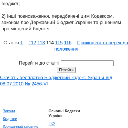
бюджет;
2) інші повноваження, передбачені цим Кодексом,
законом про Державний бюджет України та рішенням
про місцевий бюджет.
Стаття
1
...
112
113
114
115
116
...
Прикінцеві та перехідн
положення
Перейти до статті
Скачать бесплатно Бюджетний кодекс України від
08.07.2010 № 2456-VI
Закони
Основні Кодески
України
Кодекси
ГКУ
Юридичний словник