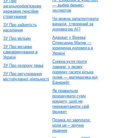
ЗУ Про
— выбор бизнес-
загальнообов'язкове
экспертов
державне пенсійне
страхування
Чи можна запатентувати
винахід, створений за
ЗУ Про зайнятість
допомогою AI?
населення
Адвокат у Вінниці
ЗУ Про міліцію
Олександр Малик —
ЗУ Про місцеве
юридична допомога в
самоврядування в
Україні
Україні
Сніжна куля проти
ЗУ Про охорону праці
лавини: у якому
порядку гасити кілька
ЗУ Про регулювання
позик — математика від
містобудівної діяльності
Банкрейт
Як правильно
розрахувати суму
кредиту, щоб не
перевантажити свій
бюджет
Позика до зарплати:
коли це – зручне
рішення