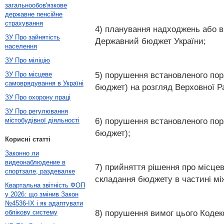
загальнообов'язкове
державне пенсійне
страхування
4) планування надходжень або в
ЗУ Про зайнятість
Державний бюджет України;
населення
ЗУ Про міліцію
5) порушення встановленого пор
ЗУ Про місцеве
самоврядування в Україні
бюджет) на розгляд Верховної Р
ЗУ Про охорону праці
ЗУ Про регулювання
6) порушення встановленого пор
містобудівної діяльності
бюджет);
Корисні статті
Законно ли
видеонаблюдение в
7) прийняття рішення про місце
спортзале, раздевалке
складання бюджету в частині м
Квартальна звітність ФОП
у 2026: що змінив Закон
№4536-IX і як адаптувати
8) порушення вимог цього Коде
облікову систему