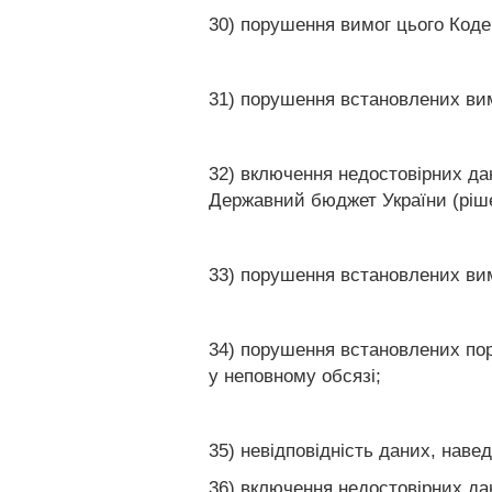
30) порушення вимог цього Коде
31) порушення встановлених вим
32) включення недостовірних дан
Державний бюджет України (ріше
33) порушення встановлених вим
34) порушення встановлених поря
у неповному обсязі;
35) невідповідність даних, наве
36) включення недостовірних дан