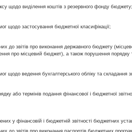
ксу щодо виділення коштів з резервного фонду бюджету
ог щодо застосування бюджетної класифікації;
их до звітів про виконання державного бюджету (місцево
ння про місцевий бюджет), а також порушення порядку та
ог щодо ведення бухгалтерського обліку та складання зв
дку або термінів подання фінансової і бюджетної звітнос
дених у фінансовій і бюджетній звітності бюджетних уста
их до звітів про виконання паспортів бюджетних програм