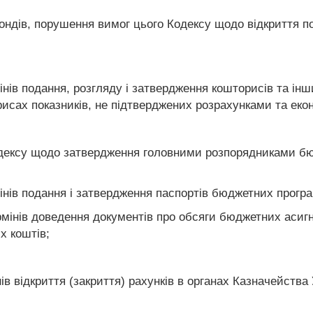
ондів, порушення вимог цього Кодексу щодо відкриття 
інів подання, розгляду і затвердження кошторисів та ін
исах показників, не підтверджених розрахунками та ек
одексу щодо затвердження головними розпорядниками бю
інів подання і затвердження паспортів бюджетних програ
мінів доведення документів про обсяги бюджетних асиг
х коштів;
ів відкриття (закриття) рахунків в органах Казначейства 