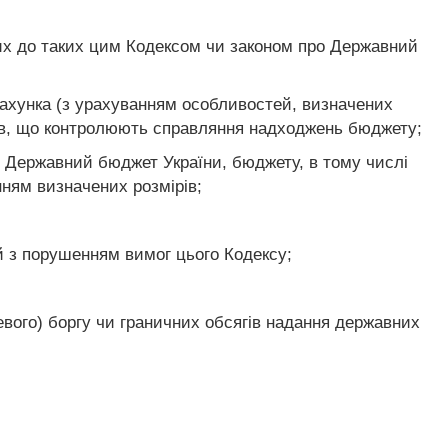
их до таких цим Кодексом чи законом про Державний
рахунка (з урахуванням особливостей, визначених
анів, що контролюють справляння надходжень бюджету;
о Державний бюджет України, бюджету, в тому числі
нням визначених розмірів;
й з порушенням вимог цього Кодексу;
вого) боргу чи граничних обсягів надання державних