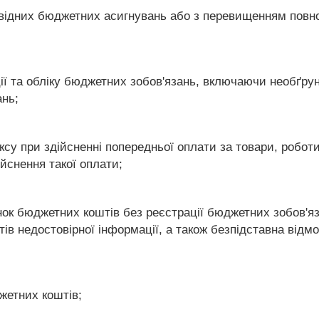
повідних бюджетних асигнувань або з перевищенням пов
ії та обліку бюджетних зобов'язань, включаючи необґрун
ань;
су при здійсненні попередньої оплати за товари, роботи
ійснення такої оплати;
нок бюджетних коштів без реєстрації бюджетних зобов'яз
ів недостовірної інформації, а також безпідставна від
жетних коштів;