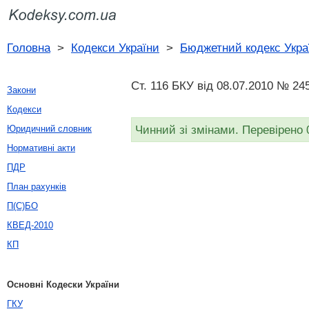
Головна
>
Кодекси України
>
Бюджетний кодекс Укра
Ст. 116 БКУ від 08.07.2010 № 24
Закони
Кодекси
Чинний зі змінами. Перевірено 
Юридичний словник
Нормативні акти
ПДР
План рахунків
П(С)БО
КВЕД-2010
КП
Основні Кодески України
ГКУ