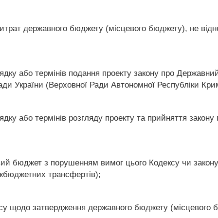
итрат державного бюджету (місцевого бюджету), не відн
ядку або термінів подання проекту закону про Державни
ади України (Верховної Ради Автономної Республіки Крим
ядку або термінів розгляду проекту та прийняття закон
вий бюджет з порушенням вимог цього Кодексу чи закон
іжбюджетних трансфертів);
ксу щодо затвердження державного бюджету (місцевого 