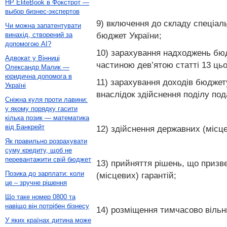
HP EliteBook в Фокстрот —
выбор бизнес-экспертов
9) включення до складу спеціал
Чи можна запатентувати
бюджет України;
винахід, створений за
допомогою AI?
10) зарахування надходжень бюд
Адвокат у Вінниці
частиною дев’ятою статті 13 ць
Олександр Малик —
юридична допомога в
11) зарахування доходів бюджет
Україні
внаслідок здійснення поділу под
Сніжна куля проти лавини:
у якому порядку гасити
кілька позик — математика
від Банкрейт
12) здійснення державних (місц
Як правильно розрахувати
суму кредиту, щоб не
перевантажити свій бюджет
13) прийняття рішень, що призв
Позика до зарплати: коли
(місцевих) гарантій;
це – зручне рішення
Що таке номер 0800 та
навіщо він потрібен бізнесу
14) розміщення тимчасово вільн
У яких країнах дитина може