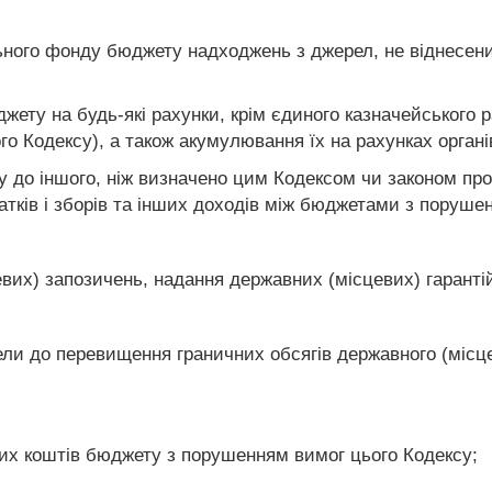
ьного фонду бюджету надходжень з джерел, не віднесен
жету на будь-які рахунки, крім єдиного казначейського 
ого Кодексу), а також акумулювання їх на рахунках орг
у до іншого, ніж визначено цим Кодексом чи законом пр
атків і зборів та інших доходів між бюджетами з поруше
евих) запозичень, надання державних (місцевих) гаранті
ели до перевищення граничних обсягів державного (місце
их коштів бюджету з порушенням вимог цього Кодексу;