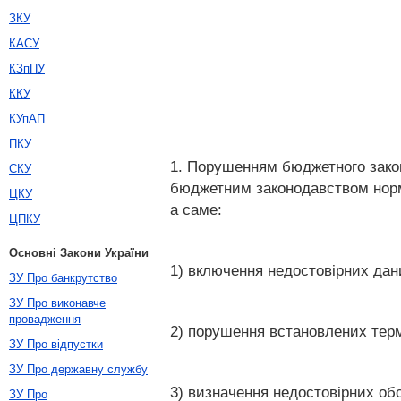
ЗКУ
КАСУ
КЗпПУ
ККУ
КУпАП
ПКУ
1. Порушенням бюджетного зако
СКУ
бюджетним законодавством норм 
ЦКУ
а саме:
ЦПКУ
Основні Закони України
1) включення недостовірних дан
ЗУ Про банкрутство
ЗУ Про виконавче
провадження
2) порушення встановлених терм
ЗУ Про відпустки
ЗУ Про державну службу
3) визначення недостовірних об
ЗУ Про