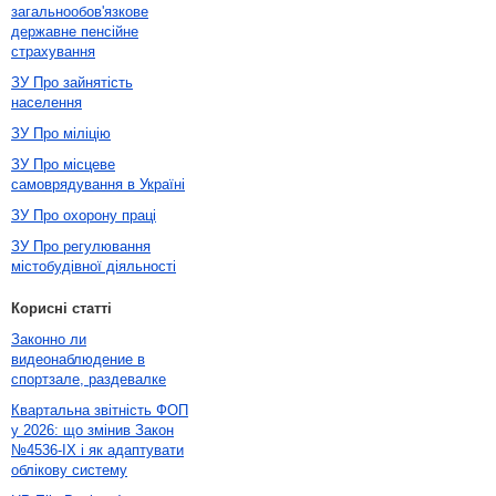
загальнообов'язкове
державне пенсійне
страхування
ЗУ Про зайнятість
населення
ЗУ Про міліцію
ЗУ Про місцеве
самоврядування в Україні
ЗУ Про охорону праці
ЗУ Про регулювання
містобудівної діяльності
Корисні статті
Законно ли
видеонаблюдение в
спортзале, раздевалке
Квартальна звітність ФОП
у 2026: що змінив Закон
№4536-IX і як адаптувати
облікову систему