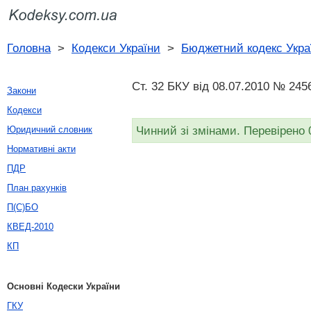
Головна
>
Кодекси України
>
Бюджетний кодекс Укра
Ст. 32 БКУ від 08.07.2010 № 245
Закони
Кодекси
Чинний зі змінами. Перевірено 
Юридичний словник
Нормативні акти
ПДР
План рахунків
П(С)БО
КВЕД-2010
КП
Основні Кодески України
ГКУ