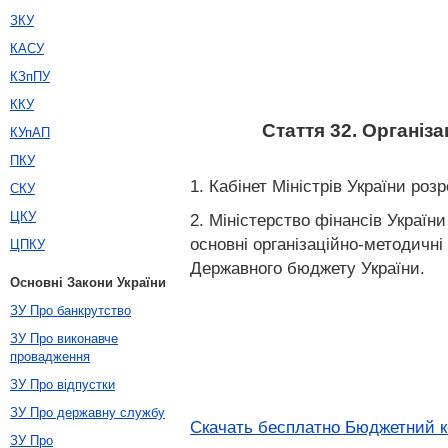
ЗКУ
КАСУ
КЗпПУ
ККУ
Стаття 32. Організ
КУпАП
ПКУ
1. Кабінет Міністрів України р
СКУ
ЦКУ
2. Міністерство фінансів Україн
основні організаційно-методичн
ЦПКУ
Державного бюджету України.
Основні Закони України
ЗУ Про банкрутство
ЗУ Про виконавче
провадження
ЗУ Про відпустки
ЗУ Про державну службу
Скачать бесплатно Бюджетний ко
ЗУ Про