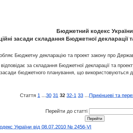
Бюджетний кодекс України
аційні засади складання Бюджетної декларації
озробляє Бюджетну декларацію та проект закону про Держ
и відповідає за складання Бюджетної декларації та прое
і засади бюджетного планування, що використовуються д
Стаття
1
...
30
31
32
32‑1
33
...
Прикінцеві та пере
Перейти до статті
декс України від 08.07.2010 № 2456-VI