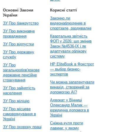
Основні Закони
Корисні статті
України
Законно ли
ЗУ Про банкрутство
видеонаблюдение в
спортзале, раздевалке
ЗУ Про виконавче
провадження
Квартальна звітність
ФОП у 2026: що змінив
ЗУ Про відпустки
Закон №4536-IX і як
адаптувати облікову
ЗУ Про державну
систему
службу
HP EliteBook в Фокстрот
ЗУ Про
— выбор бизнес-
загальнообов'язкове
экспертов
державне пенсійне
страхування
Чи можна запатентувати
винахід, створений за
ЗУ Про зайнятість
допомогою AI?
населення
Адвокат у Вінниці
ЗУ Про міліцію
Олександр Малик —
ЗУ Про місцеве
юридична допомога в
самоврядування в
Україні
Україні
Сніжна куля проти
ЗУ Про охорону праці
лавини: у якому