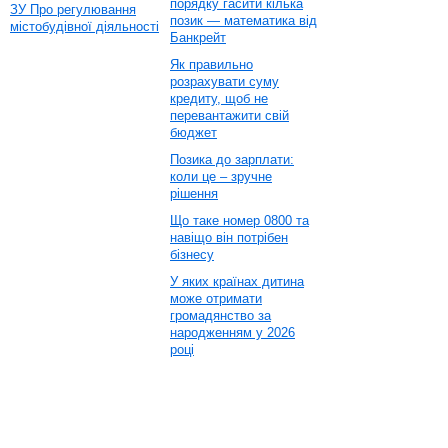
порядку гасити кілька
ЗУ Про регулювання
позик — математика від
містобудівної діяльності
Банкрейт
Як правильно
розрахувати суму
кредиту, щоб не
перевантажити свій
бюджет
Позика до зарплати:
коли це – зручне
рішення
Що таке номер 0800 та
навіщо він потрібен
бізнесу
У яких країнах дитина
може отримати
громадянство за
народженням у 2026
році