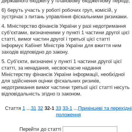
державного бюджету у плановому бюджетному періоді;
6) беруть участь у роботі робочих груп, комісій, у
зустрічах з питань управління фіскальними ризиками.
4. Міністерство фінансів України у разі недотримання
суб’єктами, визначеними у пункті 1 частини другої цієї
статті, вимог частин другої і третьої цієї статті
інформує Кабінет Міністрів України для вжиття ним
заходів відповідно до закону.
5. Суб’єкти, визначені у пункті 1 частини другої цієї
статті, за ненадання, несвоєчасне надання
Міністерству фінансів України інформації, необхідної
для здійснення оцінки фіскальних ризиків,
недотримання вимог частини третьої цієї статті несуть
відповідальність згідно із законом.
Стаття
1
...
31
32
32‑1
33
33‑1
...
Прикінцеві та перехідні
положення
Перейти до статті