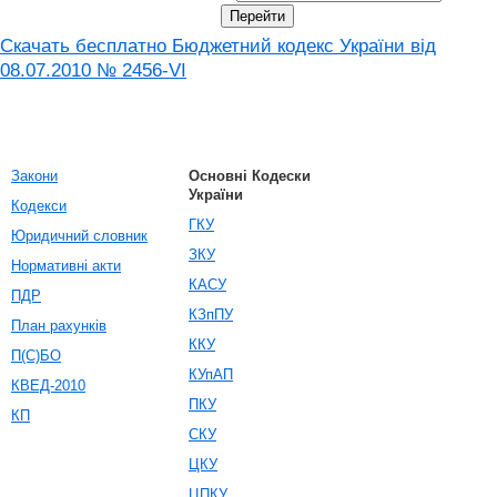
Скачать бесплатно Бюджетний кодекс України від
08.07.2010 № 2456-VI
Закони
Основні Кодески
України
Кодекси
ГКУ
Юридичний словник
ЗКУ
Нормативні акти
КАСУ
ПДР
КЗпПУ
План рахунків
ККУ
П(С)БО
КУпАП
КВЕД-2010
ПКУ
КП
СКУ
ЦКУ
ЦПКУ