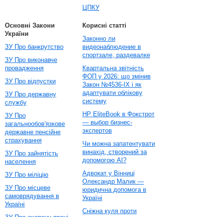
ЦПКУ
Основні Закони
Корисні статті
України
Законно ли
ЗУ Про банкрутство
видеонаблюдение в
спортзале, раздевалке
ЗУ Про виконавче
провадження
Квартальна звітність
ФОП у 2026: що змінив
ЗУ Про відпустки
Закон №4536-IX і як
адаптувати облікову
ЗУ Про державну
систему
службу
HP EliteBook в Фокстрот
ЗУ Про
— выбор бизнес-
загальнообов'язкове
экспертов
державне пенсійне
страхування
Чи можна запатентувати
винахід, створений за
ЗУ Про зайнятість
допомогою AI?
населення
Адвокат у Вінниці
ЗУ Про міліцію
Олександр Малик —
ЗУ Про місцеве
юридична допомога в
самоврядування в
Україні
Україні
Сніжна куля проти