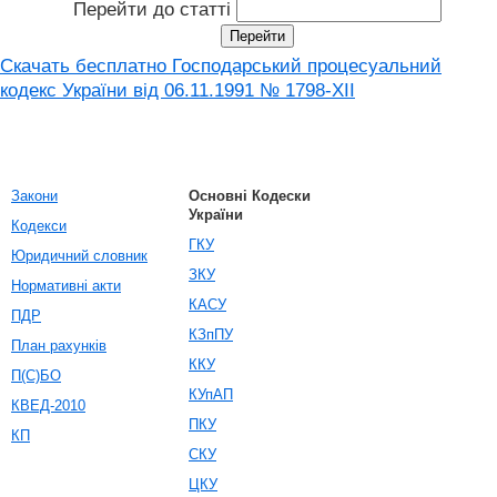
Перейти до статті
Скачать бесплатно Господарський процесуальний
кодекс України від 06.11.1991 № 1798-XII
Закони
Основні Кодески
України
Кодекси
ГКУ
Юридичний словник
ЗКУ
Нормативні акти
КАСУ
ПДР
КЗпПУ
План рахунків
ККУ
П(С)БО
КУпАП
КВЕД-2010
ПКУ
КП
СКУ
ЦКУ