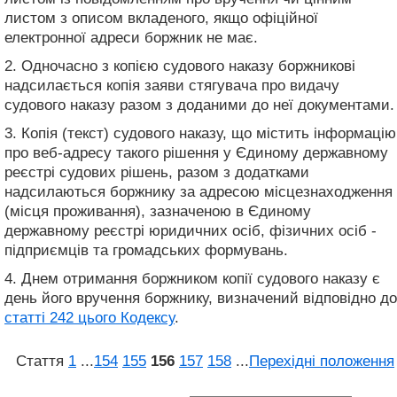
листом з описом вкладеного, якщо офіційної
електронної адреси боржник не має.
2. Одночасно з копією судового наказу боржникові
надсилається копія заяви стягувача про видачу
судового наказу разом з доданими до неї документами.
3. Копія (текст) судового наказу, що містить інформацію
про веб-адресу такого рішення у Єдиному державному
реєстрі судових рішень, разом з додатками
надсилаються боржнику за адресою місцезнаходження
(місця проживання), зазначеною в Єдиному
державному реєстрі юридичних осіб, фізичних осіб -
підприємців та громадських формувань.
4. Днем отримання боржником копії судового наказу є
день його вручення боржнику, визначений відповідно до
статті 242 цього Кодексу
.
Стаття
1
...
154
155
156
157
158
...
Перехідні положення