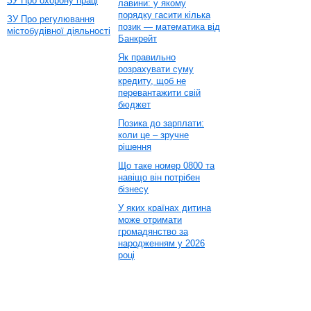
ЗУ Про охорону праці
лавини: у якому
порядку гасити кілька
ЗУ Про регулювання
позик — математика від
містобудівної діяльності
Банкрейт
Як правильно
розрахувати суму
кредиту, щоб не
перевантажити свій
бюджет
Позика до зарплати:
коли це – зручне
рішення
Що таке номер 0800 та
навіщо він потрібен
бізнесу
У яких країнах дитина
може отримати
громадянство за
народженням у 2026
році