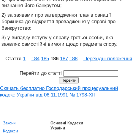
визнання його банкрутом;
2) за заявами про затвердження планів санації
боржника до відкриття провадження у справі про
банкрутство;
3) у випадку вступу у справу третьої особи, яка
заявляє самостійні вимоги щодо предмета спору.
Стаття
1
...
184
185
186
187
188
...
Перехідні положення
Перейти до статті
Скачать бесплатно Господарський процесуальний
кодекс України від 06.11.1991 № 1798-XII
Закони
Основні Кодески
України
Кодекси