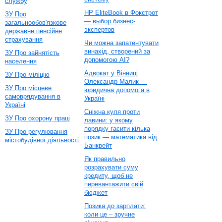
службу
HP EliteBook в Фокстрот
ЗУ Про
— выбор бизнес-
загальнообов'язкове
экспертов
державне пенсійне
страхування
Чи можна запатентувати
винахід, створений за
ЗУ Про зайнятість
допомогою AI?
населення
Адвокат у Вінниці
ЗУ Про міліцію
Олександр Малик —
ЗУ Про місцеве
юридична допомога в
самоврядування в
Україні
Україні
Сніжна куля проти
ЗУ Про охорону праці
лавини: у якому
порядку гасити кілька
ЗУ Про регулювання
позик — математика від
містобудівної діяльності
Банкрейт
Як правильно
розрахувати суму
кредиту, щоб не
перевантажити свій
бюджет
Позика до зарплати:
коли це – зручне