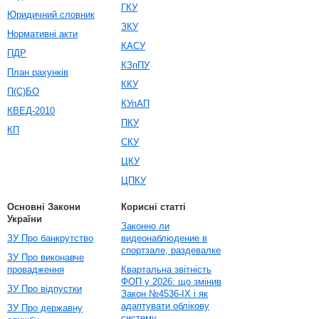
ГКУ
Юридичний словник
ЗКУ
Нормативні акти
КАСУ
ПДР
КЗпПУ
План рахунків
ККУ
П(С)БО
КУпАП
КВЕД-2010
ПКУ
КП
СКУ
ЦКУ
ЦПКУ
Основні Закони
Корисні статті
України
Законно ли
ЗУ Про банкрутство
видеонаблюдение в
спортзале, раздевалке
ЗУ Про виконавче
провадження
Квартальна звітність
ФОП у 2026: що змінив
ЗУ Про відпустки
Закон №4536-IX і як
адаптувати облікову
ЗУ Про державну
систему