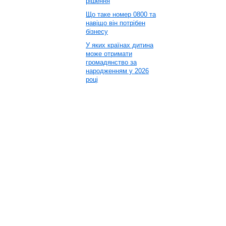
рішення
Що таке номер 0800 та
навіщо він потрібен
бізнесу
У яких країнах дитина
може отримати
громадянство за
народженням у 2026
році