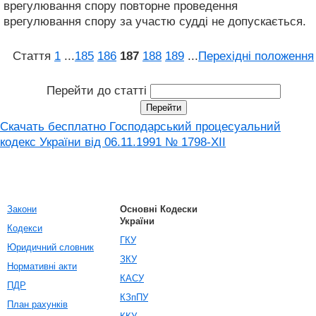
врегулювання спору повторне проведення
врегулювання спору за участю судді не допускається.
Стаття
1
...
185
186
187
188
189
...
Перехідні положення
Перейти до статті
Скачать бесплатно Господарський процесуальний
кодекс України від 06.11.1991 № 1798-XII
Закони
Основні Кодески
України
Кодекси
ГКУ
Юридичний словник
ЗКУ
Нормативні акти
КАСУ
ПДР
КЗпПУ
План рахунків