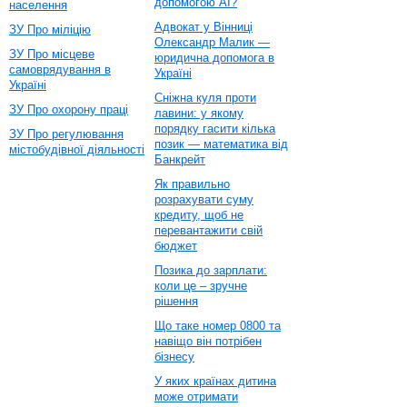
допомогою AI?
населення
Адвокат у Вінниці
ЗУ Про міліцію
Олександр Малик —
ЗУ Про місцеве
юридична допомога в
самоврядування в
Україні
Україні
Сніжна куля проти
ЗУ Про охорону праці
лавини: у якому
порядку гасити кілька
ЗУ Про регулювання
позик — математика від
містобудівної діяльності
Банкрейт
Як правильно
розрахувати суму
кредиту, щоб не
перевантажити свій
бюджет
Позика до зарплати:
коли це – зручне
рішення
Що таке номер 0800 та
навіщо він потрібен
бізнесу
У яких країнах дитина
може отримати