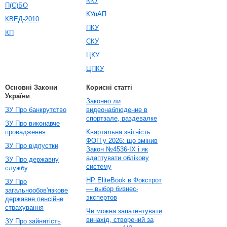
ККУ
П(С)БО
КУпАП
КВЕД-2010
ПКУ
КП
СКУ
ЦКУ
ЦПКУ
Основні Закони
Корисні статті
України
Законно ли
ЗУ Про банкрутство
видеонаблюдение в
спортзале, раздевалке
ЗУ Про виконавче
провадження
Квартальна звітність
ФОП у 2026: що змінив
ЗУ Про відпустки
Закон №4536-IX і як
адаптувати облікову
ЗУ Про державну
систему
службу
HP EliteBook в Фокстрот
ЗУ Про
— выбор бизнес-
загальнообов'язкове
экспертов
державне пенсійне
страхування
Чи можна запатентувати
винахід, створений за
ЗУ Про зайнятість