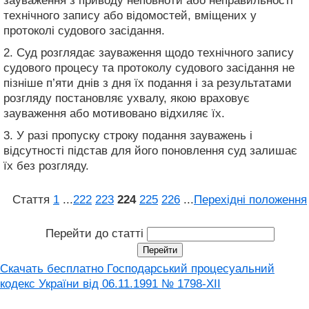
зауваження з приводу неповноти або неправильності
технічного запису або відомостей, вміщених у
протоколі судового засідання.
2. Суд розглядає зауваження щодо технічного запису
судового процесу та протоколу судового засідання не
пізніше п’яти днів з дня їх подання і за результатами
розгляду постановляє ухвалу, якою враховує
зауваження або мотивовано відхиляє їх.
3. У разі пропуску строку подання зауважень і
відсутності підстав для його поновлення суд залишає
їх без розгляду.
Стаття
1
...
222
223
224
225
226
...
Перехідні положення
Перейти до статті
Скачать бесплатно Господарський процесуальний
кодекс України від 06.11.1991 № 1798-XII