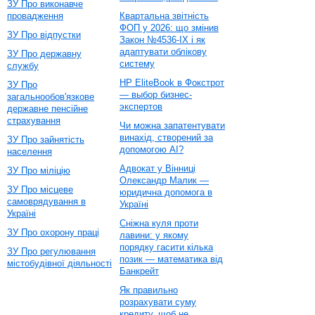
ЗУ Про виконавче
провадження
Квартальна звітність
ФОП у 2026: що змінив
ЗУ Про відпустки
Закон №4536-IX і як
адаптувати облікову
ЗУ Про державну
систему
службу
HP EliteBook в Фокстрот
ЗУ Про
— выбор бизнес-
загальнообов'язкове
экспертов
державне пенсійне
страхування
Чи можна запатентувати
винахід, створений за
ЗУ Про зайнятість
допомогою AI?
населення
Адвокат у Вінниці
ЗУ Про міліцію
Олександр Малик —
ЗУ Про місцеве
юридична допомога в
самоврядування в
Україні
Україні
Сніжна куля проти
ЗУ Про охорону праці
лавини: у якому
порядку гасити кілька
ЗУ Про регулювання
позик — математика від
містобудівної діяльності
Банкрейт
Як правильно
розрахувати суму
кредиту, щоб не