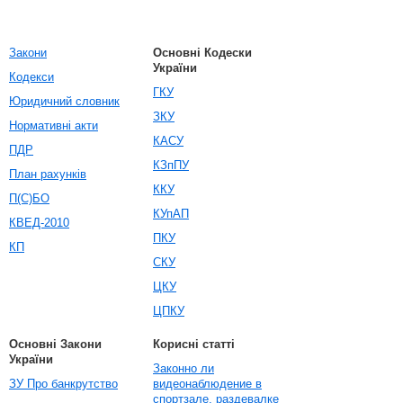
Закони
Основні Кодески
України
Кодекси
ГКУ
Юридичний словник
ЗКУ
Нормативні акти
КАСУ
ПДР
КЗпПУ
План рахунків
ККУ
П(С)БО
КУпАП
КВЕД-2010
ПКУ
КП
СКУ
ЦКУ
ЦПКУ
Основні Закони
Корисні статті
України
Законно ли
ЗУ Про банкрутство
видеонаблюдение в
спортзале, раздевалке