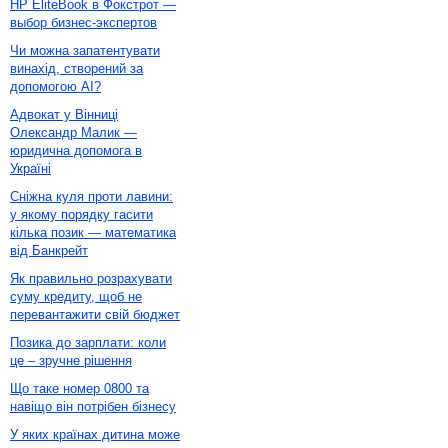
HP EliteBook в Фокстрот —
выбор бизнес-экспертов
Чи можна запатентувати
винахід, створений за
допомогою AI?
Адвокат у Вінниці
Олександр Малик —
юридична допомога в
Україні
Сніжна куля проти лавини:
у якому порядку гасити
кілька позик — математика
від Банкрейт
Як правильно розрахувати
суму кредиту, щоб не
перевантажити свій бюджет
Позика до зарплати: коли
це – зручне рішення
Що таке номер 0800 та
навіщо він потрібен бізнесу
У яких країнах дитина може