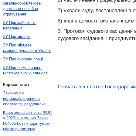
6) час вчинення процесуальної ді
загальнообов'язкове
державне пенсійне
7) ухвали суду, постановлені в 
страхування
8) інші відомості, визначені цим
ЗУ Про зайнятість
населення
3. Протокол судового засідання 
ЗУ Про міліцію
судового засідання, і приєднуєт
ЗУ Про місцеве
самоврядування в Україні
ЗУ Про охорону праці
ЗУ Про регулювання
містобудівної діяльності
Корисні статті
Скачать бесплатно Господарськи
Законно ли
видеонаблюдение в
спортзале, раздевалке
Квартальна звітність ФОП
у 2026: що змінив Закон
№4536-IX і як адаптувати
облікову систему