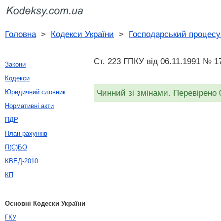
Головна
>
Кодекси України
>
Господарський процесу
Ст. 223 ГПКУ від 06.11.1991 № 1
Закони
Кодекси
Чинний зі змінами. Перевірено 
Юридичний словник
Нормативні акти
ПДР
План рахунків
П(С)БО
КВЕД-2010
КП
Основні Кодески України
ГКУ