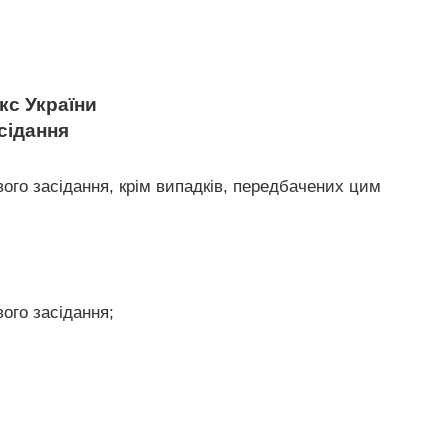
с України
сідання
вого засідання, крім випадків, передбачених цим
вого засідання;