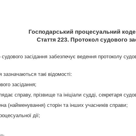
Господарський процесуальний кодек
Стаття 223. Протокол судового за
р судового засідання забезпечує ведення протоколу судо
я зазначаються такі відомості:
ового засідання;
ядає справу, прізвище та ініціали судді, секретаря судо
ена (найменування) сторін та інших учасників справи;
оцесуальної дії;