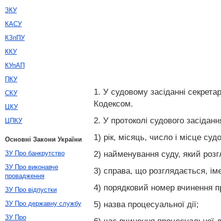
ЗКУ
КАСУ
КЗпПУ
ККУ
КУпАП
ПКУ
1. У судовому засіданні секрета
СКУ
Кодексом.
ЦКУ
2. У протоколі судового засіданн
ЦПКУ
1) рік, місяць, число і місце суд
Основні Закони України
2) найменування суду, який розгл
ЗУ Про банкрутство
ЗУ Про виконавче
3) справа, що розглядається, ім
провадження
4) порядковий номер вчинення пр
ЗУ Про відпустки
5) назва процесуальної дії;
ЗУ Про державну службу
ЗУ Про