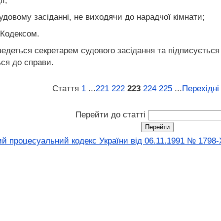
ї;
судовому засіданні, не виходячи до нарадчої кімнати;
 Кодексом.
ведеться секретарем судового засідання та підписується 
ься до справи.
Стаття
1
...
221
222
223
224
225
...
Перехідні
Перейти до статті
й процесуальний кодекс України від 06.11.1991 № 1798-