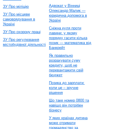
Адвокат у Вінниці
ЗУ Про міліцію
Олександр Малик —
ЗУ Про місцеве
юридична допомога в
самоврядування в
Україні
Україні
Сніжна куля проти
ЗУ Про охорону праці
лавини: у якому
порядку гасити кілька
ЗУ Про регулювання
позик — математика від
містобудівної діяльності
Банкрейт
Як правильно
розрахувати суму
кредиту, щоб не
перевантажити свій
бюджет
Позика до зарплати:
коли це – зручне
рішення
Що таке номер 0800 та
навіщо він потрібен
бізнесу
У яких країнах дитина
може отримати
громадянство за