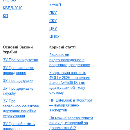
П(С)БО
КУпАП
КВЕД-2010
ПКУ
КП
СКУ
ЦКУ
ЦПКУ
Основні Закони
Корисні статті
України
Законно ли
ЗУ Про банкрутство
видеонаблюдение в
спортзале, раздевалке
ЗУ Про виконавче
провадження
Квартальна звітність
ФОП у 2026: що змінив
ЗУ Про відпустки
Закон №4536-IX і як
адаптувати облікову
ЗУ Про державну
систему
службу
HP EliteBook в Фокстрот
ЗУ Про
— выбор бизнес-
загальнообов'язкове
экспертов
державне пенсійне
страхування
Чи можна запатентувати
винахід, створений за
ЗУ Про зайнятість
допомогою AI?
населення