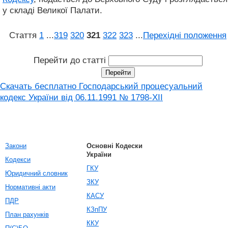
у складі Великої Палати.
Стаття
1
...
319
320
321
322
323
...
Перехідні положення
Перейти до статті
Скачать бесплатно Господарський процесуальний
кодекс України від 06.11.1991 № 1798-XII
Закони
Основні Кодески
України
Кодекси
ГКУ
Юридичний словник
ЗКУ
Нормативні акти
КАСУ
ПДР
КЗпПУ
План рахунків
ККУ