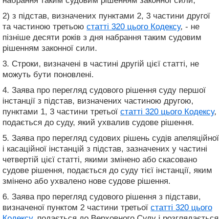
набрання таким судовим рішенням законної сили;
2) з підстав, визначених пунктами 2, 3 частини другої
та частиною третьою
статті 320 цього Кодексу
, - не
пізніше десяти років з дня набрання таким судовим
рішенням законної сили.
3. Строки, визначені в частині другій цієї статті, не
можуть бути поновлені.
4. Заява про перегляд судового рішення суду першої
інстанції з підстав, визначених частиною другою,
пунктами 1, 3 частини третьої
статті 320 цього Кодексу
,
подається до суду, який ухвалив судове рішення.
5. Заява про перегляд судових рішень судів апеляційної
і касаційної інстанцій з підстав, зазначених у частині
четвертій цієї статті, якими змінено або скасовано
судове рішення, подається до суду тієї інстанції, яким
змінено або ухвалено нове судове рішення.
6. Заява про перегляд судового рішення з підстави,
визначеної пунктом 2 частини третьої
статті 320 цього
Кодексу
, подається до Верховного Суду і розглядається