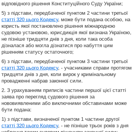
відповідного рішення Конституційного Суду України;
5) з підстави, передбаченої пунктом 2 частини третьої
статті 320 цього Кодексу
, може бути подана особою, на
користь якої постановлено рішення міжнародною
судовою установою, юрисдикція якої визнана Україною,
не пізніше тридцяти днів з дня, коли така особа
дізналася або могла дізнатися про набуття цим
рішенням статусу остаточного;
6) з підстави, передбаченої пунктом 3 частини третьої
статті 320 цього Кодексу
, - учасниками справи протягом
тридцяти днів з дня, коли вирок у кримінальному
провадженні набрав законної сили.
2. З урахуванням приписів частини першої цієї статті
заява про перегляд судового рішення за
нововиявленими або виключними обставинами може
бути подана:
1) з підстави, визначеної пунктом 1 частини другої
статті 320 цього Кодексу
, - не пізніше трьох років з дня