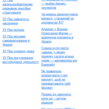
ЗУ Про
— выбор бизнес-
загальнообов'язкове
экспертов
державне пенсійне
страхування
Чи можна запатентувати
винахід, створений за
ЗУ Про зайнятість
допомогою AI?
населення
Адвокат у Вінниці
ЗУ Про міліцію
Олександр Малик —
ЗУ Про місцеве
юридична допомога в
самоврядування в
Україні
Україні
Сніжна куля проти
ЗУ Про охорону праці
лавини: у якому
порядку гасити кілька
ЗУ Про регулювання
позик — математика від
містобудівної діяльності
Банкрейт
Як правильно
розрахувати суму
кредиту, щоб не
перевантажити свій
бюджет
Позика до зарплати:
коли це – зручне
рішення