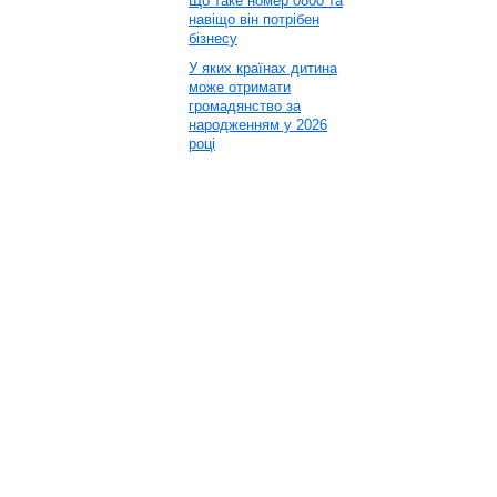
Що таке номер 0800 та
навіщо він потрібен
бізнесу
У яких країнах дитина
може отримати
громадянство за
народженням у 2026
році