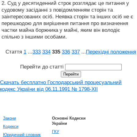
2. Суд у десятиденний строк розглядає це питання у
судовому засіданні з повідомленням сторін та
заінтересованих осіб. Неявка сторін та інших осіб не є
перешкодою для вирішення питання про визначення
частки майна боржника у майні, яким він володіє
спільно з іншими особами.
Стаття
1
...
333
334
335
336
337
...
Перехідні положення
Перейти до статті
Скачать бесплатно Господарський процесуальний
кодекс України від 06.11.1991 № 1798-XII
Закони
Основні Кодески
України
Кодекси
ГКУ
Юридичний словник