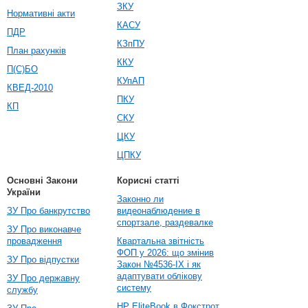
ЗКУ
Нормативні акти
КАСУ
ПДР
КЗпПУ
План рахунків
ККУ
П(С)БО
КУпАП
КВЕД-2010
ПКУ
КП
СКУ
ЦКУ
ЦПКУ
Основні Закони
Корисні статті
України
Законно ли
ЗУ Про банкрутство
видеонаблюдение в
спортзале, раздевалке
ЗУ Про виконавче
провадження
Квартальна звітність
ФОП у 2026: що змінив
ЗУ Про відпустки
Закон №4536-IX і як
адаптувати облікову
ЗУ Про державну
систему
службу
HP EliteBook в Фокстрот