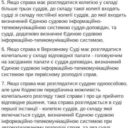
5. Якщо справа має розглядатися колегією у складі
більше трьох суддів, до складу такої колегії входять
судді зі складу постійної колегії суддів, до якої входить
визначений Єдиною судовою інформаційно-
телекомунікаційною системою суддя-доповідач, та
судді, додатково визначені Єдиною судовою
інформаційно-телекомунікаційною системою.
6. Якщо справа в Верховному Суді має розглядатися
колегіально у складі відповідної палати - головуючим
на засіданнях палати є суддя-доповідач, визначений
Єдиною судовою інформаційно-телекомунікаційною
системою при первісному розподілі справ.
7. Якщо справа має розглядатися суддею одноособово,
але цим Кодексом передбачена можливість
колегіального розгляду такої справи і про це прийнято
відповідне рішення, така справа розглядається в суді
першої інстанції - колегією суддів, до складу якої
включається суддя, визначений Єдиною судовою
інформаційно-телекомунікаційною системою при
автоматизованому розподілі справ, та два судді,