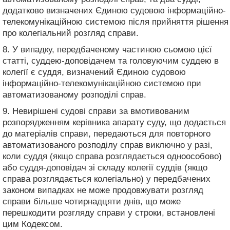
додатково визначених Єдиною судовою інформаційно-
телекомунікаційною системою після прийняття рішення
про колегіальний розгляд справи.
8. У випадку, передбаченому частиною сьомою цієї
статті, суддею-доповідачем та головуючим суддею в
колегії є суддя, визначений Єдиною судовою
інформаційно-телекомунікаційною системою при
автоматизованому розподілі справ.
9. Невирішені судові справи за вмотивованим
розпорядженням керівника апарату суду, що додається
до матеріалів справи, передаються для повторного
автоматизованого розподілу справ виключно у разі,
коли суддя (якщо справа розглядається одноособово)
або суддя-доповідач зі складу колегії суддів (якщо
справа розглядається колегіально) у передбачених
законом випадках не може продовжувати розгляд
справи більше чотирнадцяти днів, що може
перешкодити розгляду справи у строки, встановлені
цим Кодексом.