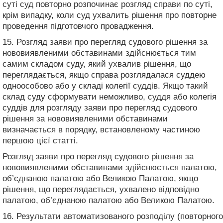
суті суд повторно розпочинає розгляд справи по суті,
крім випадку, коли суд ухвалить рішення про повторне
проведення підготовчого провадження.
15. Розгляд заяви про перегляд судового рішення за
нововиявленими обставинами здійснюється тим
самим складом суду, який ухвалив рішення, що
переглядається, якщо справа розглядалася суддею
одноособово або у складі колегії суддів. Якщо такий
склад суду сформувати неможливо, суддя або колегія
суддів для розгляду заяви про перегляд судового
рішення за нововиявленими обставинами
визначається в порядку, встановленому частиною
першою цієї статті.
Розгляд заяви про перегляд судового рішення за
нововиявленими обставинами здійснюється палатою,
об’єднаною палатою або Великою Палатою, якщо
рішення, що переглядається, ухвалено відповідно
палатою, об’єднаною палатою або Великою Палатою.
16. Результати автоматизованого розподілу (повторного