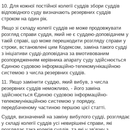
10. Для кожної постійної колегії суддів збори суддів
відповідного суду визначають резервних суддів
строком на один рік.
Якщо зі складу колегії суддів не може продовжувати
розгляд справи суддя, який не є суддею-доповідачем у
такій справі, що може перешкодити розгляду справи у
строки, встановлені цим Кодексом, заміна такого судді
з ініціативи судді-доповідача за вмотивованим
розпорядженням керівника апарату суду здійснюється
Єдиною судовою інформаційно-телекомунікаційною
системою з числа резервних суддів.
11. Якщо замінити суддю, який вибув, з числа
резервних суддів неможливо, - його заміна
здійснюється Єдиною судовою інформаційно-
телекомунікаційною системою у порядку,
передбаченому частиною першою цієї статті.
Суддя, визначений на заміну вибулого судді, розглядає
у складі колегії суддів усі невирішені справи, які
розглядає така колегія суддів, та які у зв’язку з