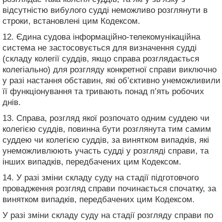
відсутністю вибулого судді неможливо розглянути в
строки, встановлені цим Кодексом.
12. Єдина судова інформаційно-телекомунікаційна
система не застосовується для визначення судді
(складу колегії суддів, якщо справа розглядається
колегіально) для розгляду конкретної справи виключно
у разі настання обставин, які об’єктивно унеможливили
її функціонування та тривають понад п’ять робочих
днів.
13. Справа, розгляд якої розпочато одним суддею чи
колегією суддів, повинна бути розглянута тим самим
суддею чи колегією суддів, за винятком випадків, які
унеможливлюють участь судді у розгляді справи, та
інших випадків, передбачених цим Кодексом.
14. У разі зміни складу суду на стадії підготовчого
провадження розгляд справи починається спочатку, за
винятком випадків, передбачених цим Кодексом.
У разі зміни складу суду на стадії розгляду справи по