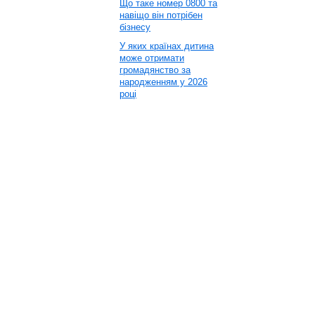
Що таке номер 0800 та
навіщо він потрібен
бізнесу
У яких країнах дитина
може отримати
громадянство за
народженням у 2026
році