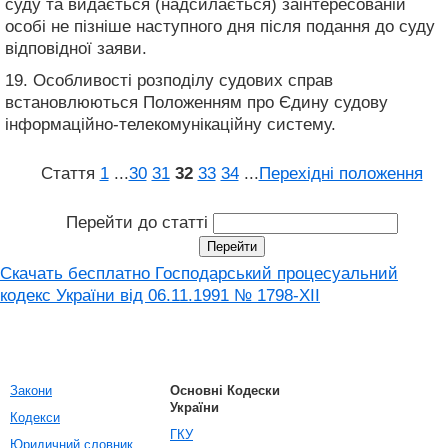
суду та видається (надсилається) заінтересованій
особі не пізніше наступного дня після подання до суду
відповідної заяви.
19. Особливості розподілу судових справ
встановлюються Положенням про Єдину судову
інформаційно-телекомунікаційну систему.
Стаття
1
...
30
31
32
33
34
...
Перехідні положення
Перейти до статті
Скачать бесплатно Господарський процесуальний
кодекс України від 06.11.1991 № 1798-XII
Закони
Основні Кодески
України
Кодекси
ГКУ
Юридичний словник