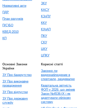
ЗКУ
Нормативні акти
КАСУ
ПДР
КЗпПУ
План рахунків
ККУ
П(С)БО
КУпАП
КВЕД-2010
ПКУ
КП
СКУ
ЦКУ
ЦПКУ
Основні Закони
Корисні статті
України
Законно ли
ЗУ Про банкрутство
видеонаблюдение в
спортзале, раздевалке
ЗУ Про виконавче
провадження
Квартальна звітність
ФОП у 2026: що змінив
ЗУ Про відпустки
Закон №4536-IX і як
адаптувати облікову
ЗУ Про державну
систему
службу