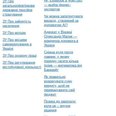
HP EliteBook в Фокстрот
ЗУ Про
— выбор бизнес-
загальнообов'язкове
экспертов
державне пенсійне
страхування
Чи можна запатентувати
винахід, створений за
ЗУ Про зайнятість
допомогою AI?
населення
Адвокат у Вінниці
ЗУ Про міліцію
Олександр Малик —
ЗУ Про місцеве
юридична допомога в
самоврядування в
Україні
Україні
Сніжна куля проти
ЗУ Про охорону праці
лавини: у якому
порядку гасити кілька
ЗУ Про регулювання
позик — математика від
містобудівної діяльності
Банкрейт
Як правильно
розрахувати суму
кредиту, щоб не
перевантажити свій
бюджет
Позика до зарплати:
коли це – зручне
рішення