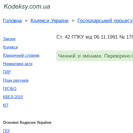
Головна
>
Кодекси України
>
Господарський процесу
Ст. 42 ГПКУ від 06.11.1991 № 179
Закони
Кодекси
Чинний зі змінами. Перевірено 
Юридичний словник
Нормативні акти
ПДР
План рахунків
П(С)БО
КВЕД-2010
КП
Основні Кодески України
ГКУ