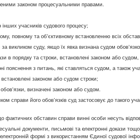
ченими законом процесуальними правами.
о інших учасників судового процесу;
ному, повному та об’єктивному встановленню всіх обстав
я за викликом суду, якщо їх явка визнана судом обов’язк
кази в порядку та строки, встановлені законом або судом
ірні пояснення з питань, які ставляться судом, а також у
у встановлені законом або судом строки;
 обов’язки, визначені законом або судом.
иком справи його обов’язків суд застосовує до такого у
до фактичних обставин справи винні особи несуть відпов
есуальні документи, письмові та електронні докази тощо
електронній формі з використанням Єдиної судової інфо