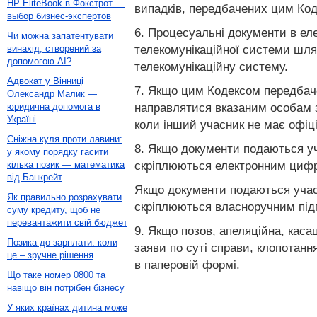
HP EliteBook в Фокстрот —
випадків, передбачених цим Ко
выбор бизнес-экспертов
6. Процесуальні документи в ел
Чи можна запатентувати
телекомунікаційної системи шл
винахід, створений за
допомогою AI?
телекомунікаційну систему.
Адвокат у Вінниці
7. Якщо цим Кодексом передбаче
Олександр Малик —
направлятися вказаним особам з
юридична допомога в
Україні
коли інший учасник не має офіці
Сніжна куля проти лавини:
8. Якщо документи подаються уч
у якому порядку гасити
скріплюються електронним цифр
кілька позик — математика
від Банкрейт
Якщо документи подаються учас
Як правильно розрахувати
скріплюються власноручним підп
суму кредиту, щоб не
перевантажити свій бюджет
9. Якщо позов, апеляційна, каса
Позика до зарплати: коли
заяви по суті справи, клопотанн
це – зручне рішення
в паперовій формі.
Що таке номер 0800 та
навіщо він потрібен бізнесу
У яких країнах дитина може