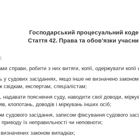
Господарський процесуальний кодек
Стаття 42. Права та обов’язки учасн
:
и справи, робити з них витяги, копії, одержувати копії
ь у судових засіданнях, якщо інше не визначено законом
 свідкам, експертам, спеціалістам;
, надавати пояснення суду, наводити свої доводи, мірку
яв, клопотань, доводів і міркувань інших осіб;
м судового засідання, записом фіксування судового засі
 приводу їх неправильності чи неповноти;
у визначених законом випадках;