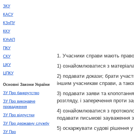
ЗКУ
КАСУ
КЗпПУ
ККУ
КУпАП
ПКУ
1. Учасники справи мають право
СКУ
ЦКУ
1) ознайомлюватися з матеріалам
ЦПКУ
2) подавати докази; брати участ
іншим учасникам справи, а також
Основні Закони України
3) подавати заяви та клопотання
ЗУ Про банкрутство
розгляду, і заперечення проти за
ЗУ Про виконавче
провадження
4) ознайомлюватися з протоколо
ЗУ Про відпустки
подавати письмові зауваження з
ЗУ Про державну службу
5) оскаржувати судові рішення 
ЗУ Про