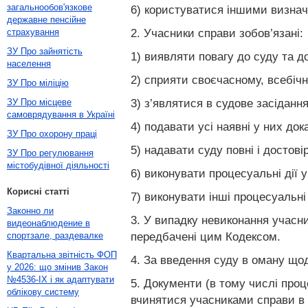
загальнообов'язкове
6) користуватися іншими визна
державне пенсійне
2. Учасники справи зобов’язані:
страхування
ЗУ Про зайнятість
1) виявляти повагу до суду та д
населення
2) сприяти своєчасному, всебіч
ЗУ Про міліцію
3) з’являтися в судове засіданн
ЗУ Про місцеве
самоврядування в Україні
4) подавати усі наявні у них до
ЗУ Про охорону праці
5) надавати суду повні і достов
ЗУ Про регулювання
містобудівної діяльності
6) виконувати процесуальні дії 
Корисні статті
7) виконувати інші процесуальні
Законно ли
3. У випадку невиконання учасн
видеонаблюдение в
передбачені цим Кодексом.
спортзале, раздевалке
Квартальна звітність ФОП
4. За введення суду в оману що
у 2026: що змінив Закон
№4536-IX і як адаптувати
5. Документи (в тому числі проц
облікову систему
вчинятися учасниками справи в 