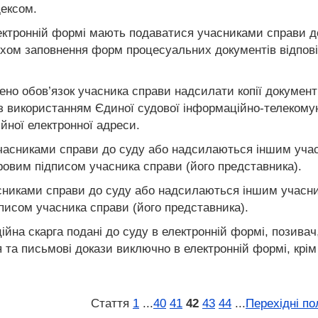
дексом.
ектронній формі мають подаватися учасниками справи д
яхом заповнення форм процесуальних документів відпов
но обов’язок учасника справи надсилати копії документ
 використанням Єдиної судової інформаційно-телекомунік
йної електронної адреси.
асниками справи до суду або надсилаються іншим учасн
овим підписом учасника справи (його представника).
никами справи до суду або надсилаються іншим учасник
исом учасника справи (його представника).
ційна скарга подані до суду в електронній формі, позива
я та письмові докази виключно в електронній формі, крім
Стаття
1
...
40
41
42
43
44
...
Перехідні п