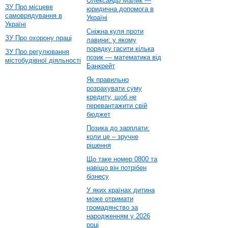
Олександр Малик —
ЗУ Про місцеве
юридична допомога в
самоврядування в
Україні
Україні
Сніжна куля проти
ЗУ Про охорону праці
лавини: у якому
порядку гасити кілька
ЗУ Про регулювання
позик — математика від
містобудівної діяльності
Банкрейт
Як правильно
розрахувати суму
кредиту, щоб не
перевантажити свій
бюджет
Позика до зарплати:
коли це – зручне
рішення
Що таке номер 0800 та
навіщо він потрібен
бізнесу
У яких країнах дитина
може отримати
громадянство за
народженням у 2026
році