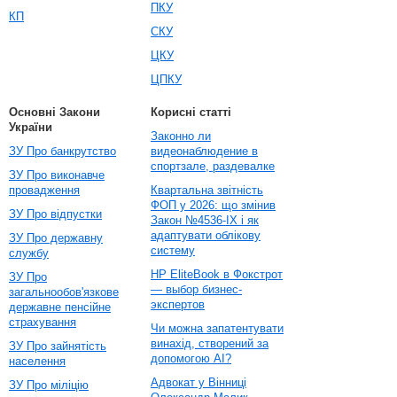
ПКУ
КП
СКУ
ЦКУ
ЦПКУ
Основні Закони
Корисні статті
України
Законно ли
ЗУ Про банкрутство
видеонаблюдение в
спортзале, раздевалке
ЗУ Про виконавче
провадження
Квартальна звітність
ФОП у 2026: що змінив
ЗУ Про відпустки
Закон №4536-IX і як
адаптувати облікову
ЗУ Про державну
систему
службу
HP EliteBook в Фокстрот
ЗУ Про
— выбор бизнес-
загальнообов'язкове
экспертов
державне пенсійне
страхування
Чи можна запатентувати
винахід, створений за
ЗУ Про зайнятість
допомогою AI?
населення
Адвокат у Вінниці
ЗУ Про міліцію