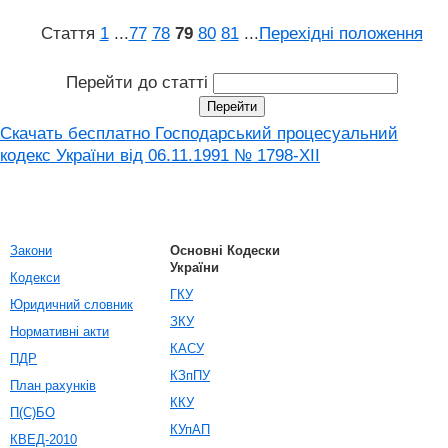
Стаття
1
...
77
78
79
80
81
...
Перехідні положення
Перейти до статті
Скачать бесплатно Господарський процесуальний
кодекс України від 06.11.1991 № 1798-XII
Закони
Основні Кодески
України
Кодекси
ГКУ
Юридичний словник
ЗКУ
Нормативні акти
КАСУ
ПДР
КЗпПУ
План рахунків
ККУ
П(С)БО
КУпАП
КВЕД-2010