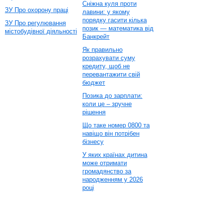
Сніжна куля проти
ЗУ Про охорону праці
лавини: у якому
порядку гасити кілька
ЗУ Про регулювання
позик — математика від
містобудівної діяльності
Банкрейт
Як правильно
розрахувати суму
кредиту, щоб не
перевантажити свій
бюджет
Позика до зарплати:
коли це – зручне
рішення
Що таке номер 0800 та
навіщо він потрібен
бізнесу
У яких країнах дитина
може отримати
громадянство за
народженням у 2026
році