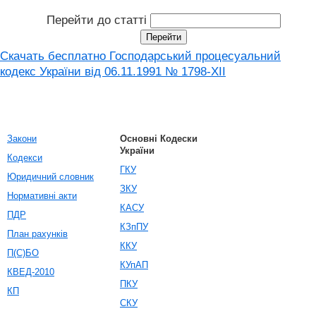
Перейти до статті
Скачать бесплатно Господарський процесуальний
кодекс України від 06.11.1991 № 1798-XII
Закони
Основні Кодески
України
Кодекси
ГКУ
Юридичний словник
ЗКУ
Нормативні акти
КАСУ
ПДР
КЗпПУ
План рахунків
ККУ
П(С)БО
КУпАП
КВЕД-2010
ПКУ
КП
СКУ