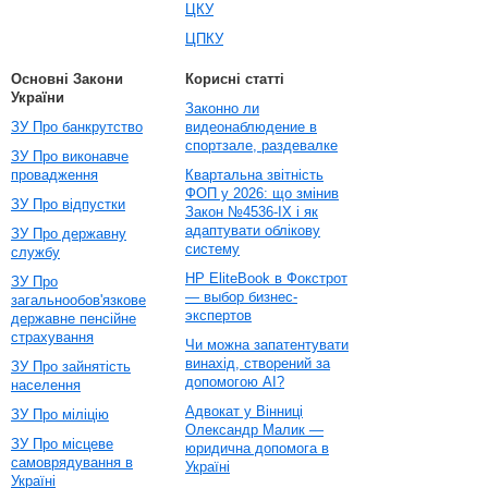
ЦКУ
ЦПКУ
Основні Закони
Корисні статті
України
Законно ли
ЗУ Про банкрутство
видеонаблюдение в
спортзале, раздевалке
ЗУ Про виконавче
провадження
Квартальна звітність
ФОП у 2026: що змінив
ЗУ Про відпустки
Закон №4536-IX і як
адаптувати облікову
ЗУ Про державну
систему
службу
HP EliteBook в Фокстрот
ЗУ Про
— выбор бизнес-
загальнообов'язкове
экспертов
державне пенсійне
страхування
Чи можна запатентувати
винахід, створений за
ЗУ Про зайнятість
допомогою AI?
населення
Адвокат у Вінниці
ЗУ Про міліцію
Олександр Малик —
ЗУ Про місцеве
юридична допомога в
самоврядування в
Україні
Україні