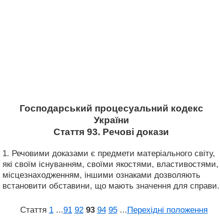
Господарський процесуальний кодекс
України
Стаття 93. Речові докази
1. Речовими доказами є предмети матеріального світу,
які своїм існуванням, своїми якостями, властивостями,
місцезнаходженням, іншими ознаками дозволяють
встановити обставини, що мають значення для справи.
Стаття
1
...
91
92
93
94
95
...
Перехідні положення