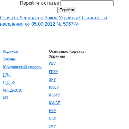
Перейти к статье
Скачать бесплатно Закон Украины О занятости
населения от 05.07.2012 № 5067-VI
Кодексы
Основные Кодексы
Украины
Законы
ГКУ
Юридический словарь
ГПКУ
ПДД
ЗКУ
П(С)БУ
КАСУ
КВЭД-2010
КЗоТУ
КП
КУоАП
НКУ
СКУ
УКУ