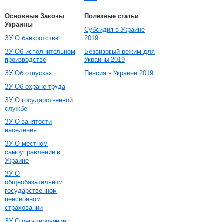
Основные Законы
Полезные статьи
Украины
Субсидия в Украине
ЗУ О банкротстве
2019
ЗУ Об исполнительном
Безвизовый режим для
производстве
Украины 2019
ЗУ Об отпусках
Пенсия в Украине 2019
ЗУ Об охране труда
ЗУ О государственной
службе
ЗУ О занятости
населения
ЗУ О местном
самоуправлении в
Украине
ЗУ О
общеобязательном
государственном
пенсионном
страховании
ЗУ О регулировании