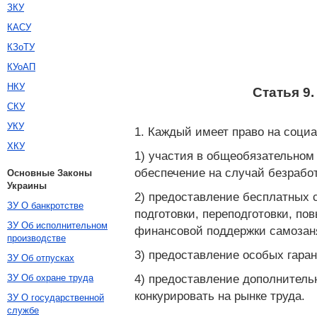
ЗКУ
КАСУ
КЗоТУ
КУоАП
НКУ
Статья 9
СКУ
УКУ
1. Каждый имеет право на соци
ХКУ
1) участия в общеобязательном
обеспечение на случай безрабо
Основные Законы
Украины
2) предоставление бесплатных 
ЗУ О банкротстве
подготовки, переподготовки, по
ЗУ Об исполнительном
финансовой поддержки самозаня
производстве
3) предоставление особых гаран
ЗУ Об отпусках
4) предоставление дополнитель
ЗУ Об охране труда
конкурировать на рынке труда.
ЗУ О государственной
службе