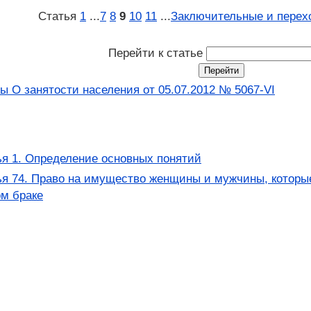
Статья
1
...
7
8
9
10
11
...
Заключительные и перех
Перейти к статье
ы О занятости населения от 05.07.2012 № 5067-VI
я 1. Определение основных понятий
я 74. Право на имущество женщины и мужчины, которые
м браке