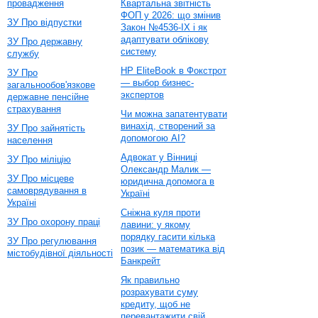
провадження
Квартальна звітність
ФОП у 2026: що змінив
ЗУ Про відпустки
Закон №4536-IX і як
адаптувати облікову
ЗУ Про державну
систему
службу
HP EliteBook в Фокстрот
ЗУ Про
— выбор бизнес-
загальнообов'язкове
экспертов
державне пенсійне
страхування
Чи можна запатентувати
винахід, створений за
ЗУ Про зайнятість
допомогою AI?
населення
Адвокат у Вінниці
ЗУ Про міліцію
Олександр Малик —
ЗУ Про місцеве
юридична допомога в
самоврядування в
Україні
Україні
Сніжна куля проти
ЗУ Про охорону праці
лавини: у якому
порядку гасити кілька
ЗУ Про регулювання
позик — математика від
містобудівної діяльності
Банкрейт
Як правильно
розрахувати суму
кредиту, щоб не
перевантажити свій