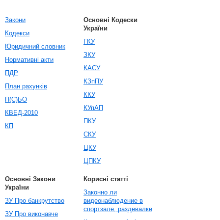
Закони
Основні Кодески
України
Кодекси
ГКУ
Юридичний словник
ЗКУ
Нормативні акти
КАСУ
ПДР
КЗпПУ
План рахунків
ККУ
П(С)БО
КУпАП
КВЕД-2010
ПКУ
КП
СКУ
ЦКУ
ЦПКУ
Основні Закони
Корисні статті
України
Законно ли
ЗУ Про банкрутство
видеонаблюдение в
спортзале, раздевалке
ЗУ Про виконавче