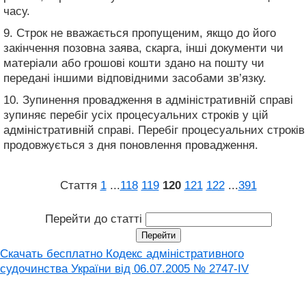
часу.
9. Строк не вважається пропущеним, якщо до його
закінчення позовна заява, скарга, інші документи чи
матеріали або грошові кошти здано на пошту чи
передані іншими відповідними засобами зв’язку.
10. Зупинення провадження в адміністративній справі
зупиняє перебіг усіх процесуальних строків у цій
адміністративній справі. Перебіг процесуальних строків
продовжується з дня поновлення провадження.
Стаття
1
...
118
119
120
121
122
...
391
Перейти до статті
Скачать бесплатно Кодекс адміністративного
судочинства України від 06.07.2005 № 2747-IV