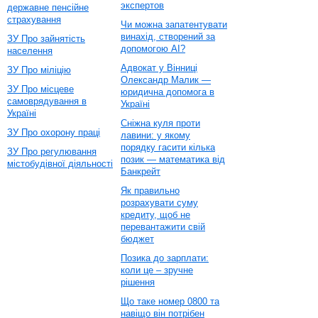
экспертов
державне пенсійне
страхування
Чи можна запатентувати
винахід, створений за
ЗУ Про зайнятість
допомогою AI?
населення
Адвокат у Вінниці
ЗУ Про міліцію
Олександр Малик —
ЗУ Про місцеве
юридична допомога в
самоврядування в
Україні
Україні
Сніжна куля проти
ЗУ Про охорону праці
лавини: у якому
порядку гасити кілька
ЗУ Про регулювання
позик — математика від
містобудівної діяльності
Банкрейт
Як правильно
розрахувати суму
кредиту, щоб не
перевантажити свій
бюджет
Позика до зарплати:
коли це – зручне
рішення
Що таке номер 0800 та
навіщо він потрібен