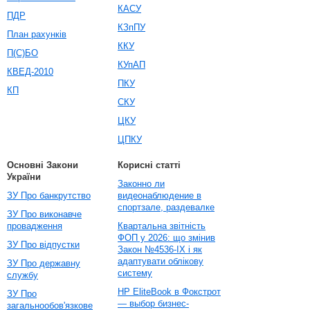
КАСУ
ПДР
КЗпПУ
План рахунків
ККУ
П(С)БО
КУпАП
КВЕД-2010
ПКУ
КП
СКУ
ЦКУ
ЦПКУ
Основні Закони
Корисні статті
України
Законно ли
ЗУ Про банкрутство
видеонаблюдение в
спортзале, раздевалке
ЗУ Про виконавче
провадження
Квартальна звітність
ФОП у 2026: що змінив
ЗУ Про відпустки
Закон №4536-IX і як
адаптувати облікову
ЗУ Про державну
систему
службу
HP EliteBook в Фокстрот
ЗУ Про
— выбор бизнес-
загальнообов'язкове