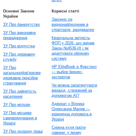
Основні Закони
Корисні статті
України
Законно ли
ЗУ Про банкрутство
видеонаблюдение в
спортзале, раздевалке
ЗУ Про виконавче
провадження
Квартальна звітність
ФОП у 2026: що змінив
ЗУ Про відпустки
Закон №4536-IX і як
адаптувати облікову
ЗУ Про державну
систему
службу
HP EliteBook в Фокстрот
ЗУ Про
— выбор бизнес-
загальнообов'язкове
экспертов
державне пенсійне
страхування
Чи можна запатентувати
винахід, створений за
ЗУ Про зайнятість
допомогою AI?
населення
Адвокат у Вінниці
ЗУ Про міліцію
Олександр Малик —
ЗУ Про місцеве
юридична допомога в
самоврядування в
Україні
Україні
Сніжна куля проти
ЗУ Про охорону праці
лавини: у якому