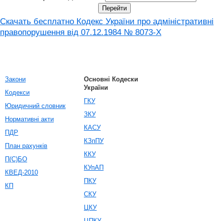
Скачать бесплатно Кодекс України про адміністративні
правопорушення вiд 07.12.1984 № 8073-X
Закони
Основні Кодески
України
Кодекси
ГКУ
Юридичний словник
ЗКУ
Нормативні акти
КАСУ
ПДР
КЗпПУ
План рахунків
ККУ
П(С)БО
КУпАП
КВЕД-2010
ПКУ
КП
СКУ
ЦКУ
ЦПКУ