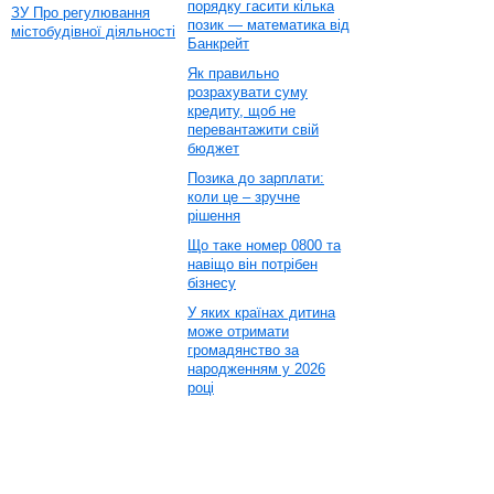
порядку гасити кілька
ЗУ Про регулювання
позик — математика від
містобудівної діяльності
Банкрейт
Як правильно
розрахувати суму
кредиту, щоб не
перевантажити свій
бюджет
Позика до зарплати:
коли це – зручне
рішення
Що таке номер 0800 та
навіщо він потрібен
бізнесу
У яких країнах дитина
може отримати
громадянство за
народженням у 2026
році