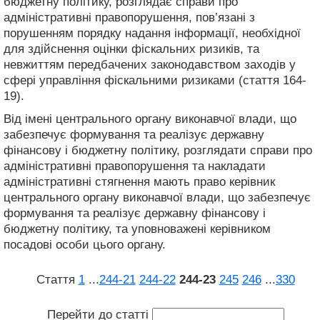
бюджетну політику, розглядає справи про
адміністративні правопорушення, пов’язані з
порушенням порядку надання інформації, необхідної
для здійснення оцінки фіскальних ризиків, та
невжиттям передбачених законодавством заходів у
сфері управління фіскальними ризиками (стаття 164-
19).
Від імені центрального органу виконавчої влади, що
забезпечує формування та реалізує державну
фінансову і бюджетну політику, розглядати справи про
адміністративні правопорушення та накладати
адміністративні стягнення мають право керівник
центрального органу виконавчої влади, що забезпечує
формування та реалізує державну фінансову і
бюджетну політику, та уповноважені керівником
посадові особи цього органу.
Стаття
1
...
244‑21
244‑22
244‑23
245
246
...
330
Перейти до статті