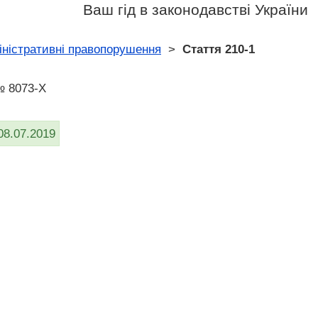
Ваш гід в законодавстві України
іністративні правопорушення
>
Стаття 210-1
№ 8073-X
08.07.2019