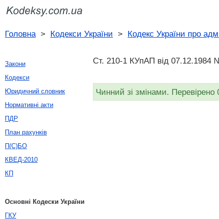
Головна
>
Кодекси України
>
Кодекс України про адм
Ст. 210-1 КУпАП вiд 07.12.1984 
Закони
Кодекси
Чинний зі змінами. Перевірено 
Юридичний словник
Нормативні акти
ПДР
План рахунків
П(С)БО
КВЕД-2010
КП
Основні Кодески України
ГКУ