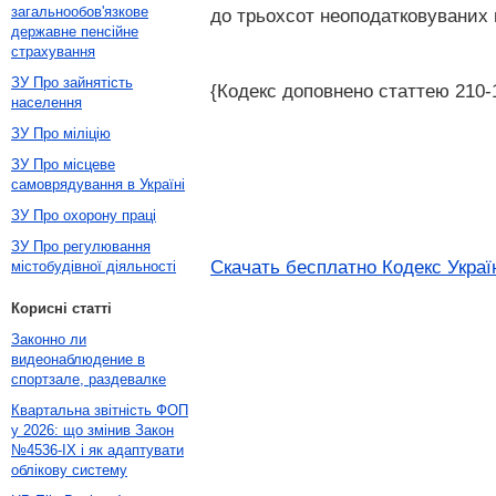
загальнообов'язкове
до трьохсот неоподатковуваних 
державне пенсійне
страхування
ЗУ Про зайнятість
{Кодекс доповнено статтею 210-1 
населення
ЗУ Про міліцію
ЗУ Про місцеве
самоврядування в Україні
ЗУ Про охорону праці
ЗУ Про регулювання
Скачать бесплатно Кодекс Украї
містобудівної діяльності
Корисні статті
Законно ли
видеонаблюдение в
спортзале, раздевалке
Квартальна звітність ФОП
у 2026: що змінив Закон
№4536-IX і як адаптувати
облікову систему