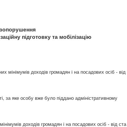
равопорушення
заційну підготовку та мобілізацію
х мінімумів доходів громадян і на посадових осіб - від
і, за яке особу вже було піддано адміністративному
німумів доходів громадян і на посадових осіб - від ста