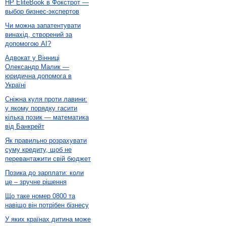
HP EliteBook в Фокстрот —
выбор бизнес-экспертов
Чи можна запатентувати
винахід, створений за
допомогою AI?
Адвокат у Вінниці
Олександр Малик —
юридична допомога в
Україні
Сніжна куля проти лавини:
у якому порядку гасити
кілька позик — математика
від Банкрейт
Як правильно розрахувати
суму кредиту, щоб не
перевантажити свій бюджет
Позика до зарплати: коли
це – зручне рішення
Що таке номер 0800 та
навіщо він потрібен бізнесу
У яких країнах дитина може