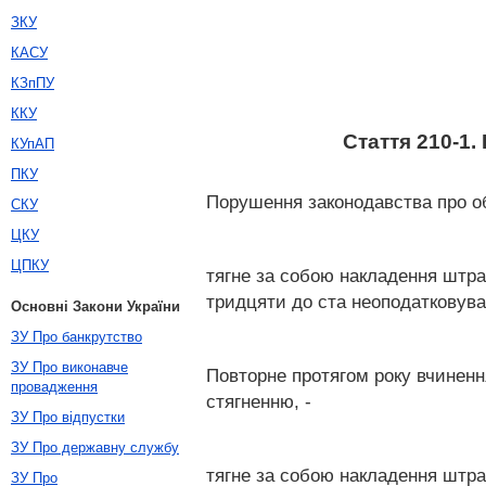
ЗКУ
КАСУ
КЗпПУ
ККУ
Стаття 210-1.
КУпАП
ПКУ
Порушення законодавства про обо
СКУ
ЦКУ
ЦПКУ
тягне за собою накладення штра
тридцяти до ста неоподатковува
Основні Закони України
ЗУ Про банкрутство
ЗУ Про виконавче
Повторне протягом року вчиненн
провадження
стягненню, -
ЗУ Про відпустки
ЗУ Про державну службу
тягне за собою накладення штраф
ЗУ Про