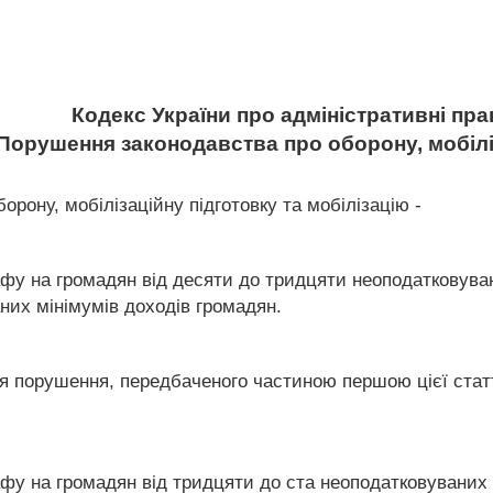
Кодекс України про адміністративні п
 Порушення законодавства про оборону, мобілі
рону, мобілізаційну підготовку та мобілізацію -
фу на громадян від десяти до тридцяти неоподатковувани
них мінімумів доходів громадян.
я порушення, передбаченого частиною першою цієї статт
у на громадян від тридцяти до ста неоподатковуваних мі