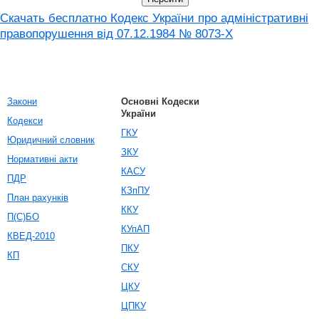
Скачать бесплатно Кодекс України про адміністративні
правопорушення вiд 07.12.1984 № 8073-X
Закони
Основні Кодески
України
Кодекси
ГКУ
Юридичний словник
ЗКУ
Нормативні акти
КАСУ
ПДР
КЗпПУ
План рахунків
ККУ
П(С)БО
КУпАП
КВЕД-2010
ПКУ
КП
СКУ
ЦКУ
ЦПКУ