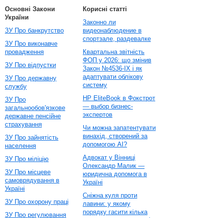
Основні Закони
Корисні статті
України
Законно ли
ЗУ Про банкрутство
видеонаблюдение в
спортзале, раздевалке
ЗУ Про виконавче
провадження
Квартальна звітність
ФОП у 2026: що змінив
ЗУ Про відпустки
Закон №4536-IX і як
адаптувати облікову
ЗУ Про державну
систему
службу
HP EliteBook в Фокстрот
ЗУ Про
— выбор бизнес-
загальнообов'язкове
экспертов
державне пенсійне
страхування
Чи можна запатентувати
винахід, створений за
ЗУ Про зайнятість
допомогою AI?
населення
Адвокат у Вінниці
ЗУ Про міліцію
Олександр Малик —
ЗУ Про місцеве
юридична допомога в
самоврядування в
Україні
Україні
Сніжна куля проти
ЗУ Про охорону праці
лавини: у якому
порядку гасити кілька
ЗУ Про регулювання