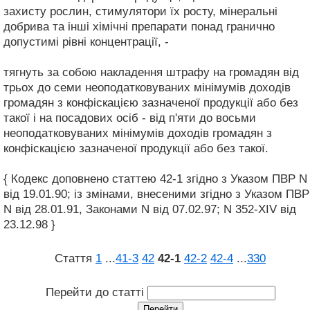
захисту рослин, стимулятори їх росту, мінеральні
добрива та інші хімічні препарати понад гранично
допустимі рівні концентрації, -
тягнуть за собою накладення штрафу на громадян від
трьох до семи неоподатковуваних мінімумів доходів
громадян з конфіскацією зазначеної продукції або без
такої і на посадових осіб - від п'яти до восьми
неоподатковуваних мінімумів доходів громадян з
конфіскацією зазначеної продукції або без такої.
{ Кодекс доповнено статтею 42-1 згідно з Указом ПВР N
від 19.01.90; із змінами, внесеними згідно з Указом ПВР
N від 28.01.91, Законами N від 07.02.97; N 352-XIV від
23.12.98 }
Стаття
1
...
41‑3
42
42‑1
42‑2
42‑4
...
330
Перейти до статті