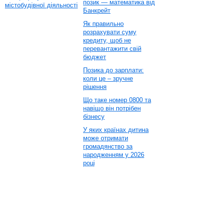
позик — математика від
містобудівної діяльності
Банкрейт
Як правильно
розрахувати суму
кредиту, щоб не
перевантажити свій
бюджет
Позика до зарплати:
коли це – зручне
рішення
Що таке номер 0800 та
навіщо він потрібен
бізнесу
У яких країнах дитина
може отримати
громадянство за
народженням у 2026
році