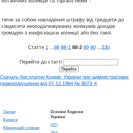
ботанічних колекцій та торгівлі ними -
тягне за собою накладення штрафу від тридцяти до
сімдесяти неоподатковуваних мінімумів доходів
громадян з конфіскацією колекції або без такої.
Стаття
1
...
88
88‑1
88‑2
89
90
...
330
Перейти до статті
Скачать бесплатно Кодекс України про адміністративні
правопорушення вiд 07.12.1984 № 8073-X
Закони
Основні Кодески
України
Кодекси
ГКУ
Юридичний словник
ЗКУ