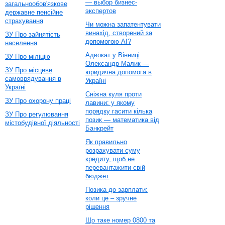
— выбор бизнес-
загальнообов'язкове
экспертов
державне пенсійне
страхування
Чи можна запатентувати
винахід, створений за
ЗУ Про зайнятість
допомогою AI?
населення
Адвокат у Вінниці
ЗУ Про міліцію
Олександр Малик —
ЗУ Про місцеве
юридична допомога в
самоврядування в
Україні
Україні
Сніжна куля проти
ЗУ Про охорону праці
лавини: у якому
порядку гасити кілька
ЗУ Про регулювання
позик — математика від
містобудівної діяльності
Банкрейт
Як правильно
розрахувати суму
кредиту, щоб не
перевантажити свій
бюджет
Позика до зарплати:
коли це – зручне
рішення
Що таке номер 0800 та