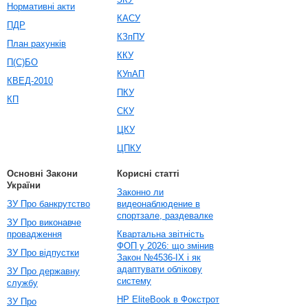
Нормативні акти
КАСУ
ПДР
КЗпПУ
План рахунків
ККУ
П(С)БО
КУпАП
КВЕД-2010
ПКУ
КП
СКУ
ЦКУ
ЦПКУ
Основні Закони
Корисні статті
України
Законно ли
ЗУ Про банкрутство
видеонаблюдение в
спортзале, раздевалке
ЗУ Про виконавче
провадження
Квартальна звітність
ФОП у 2026: що змінив
ЗУ Про відпустки
Закон №4536-IX і як
адаптувати облікову
ЗУ Про державну
систему
службу
HP EliteBook в Фокстрот
ЗУ Про