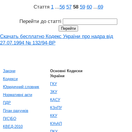
Стаття
1
...
56
57
58
59
60
...
69
Перейти до статті
Скачать бесплатно Кодекс України про надра від
27.07.1994 № 132/94-ВР
Закони
Основні Кодески
України
Кодекси
ГКУ
Юридичний словник
ЗКУ
Нормативні акти
КАСУ
ПДР
КЗпПУ
План рахунків
ККУ
П(С)БО
КУпАП
КВЕД-2010
ПКУ