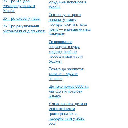
ЗУ Про місцеве
юридична допомога в
самоврядування в
Україні
Україні
Сніжна куля проти
ЗУ Про охорону праці
лавини: у якому
порядку гасити кілька
ЗУ Про регулювання
позик — математика від
містобудівної діяльності
Банкрейт
Як правильно
розрахувати суму
кредиту, щоб не
перевантажити свій
бюджет
Позика до зарплати:
коли це – зручне
рішення
Що таке номер 0800 та
навіщо він потрібен
бізнесу
У яких країнах дитина
може отримати
громадянство за
народженням у 2026
році