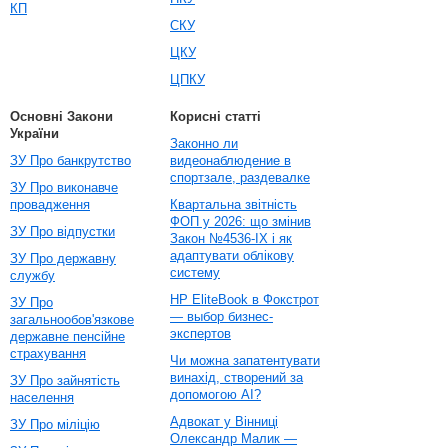
КП
СКУ
ЦКУ
ЦПКУ
Основні Закони
Корисні статті
України
Законно ли
ЗУ Про банкрутство
видеонаблюдение в
спортзале, раздевалке
ЗУ Про виконавче
провадження
Квартальна звітність
ФОП у 2026: що змінив
ЗУ Про відпустки
Закон №4536-IX і як
адаптувати облікову
ЗУ Про державну
систему
службу
HP EliteBook в Фокстрот
ЗУ Про
— выбор бизнес-
загальнообов'язкове
экспертов
державне пенсійне
страхування
Чи можна запатентувати
винахід, створений за
ЗУ Про зайнятість
допомогою AI?
населення
Адвокат у Вінниці
ЗУ Про міліцію
Олександр Малик —