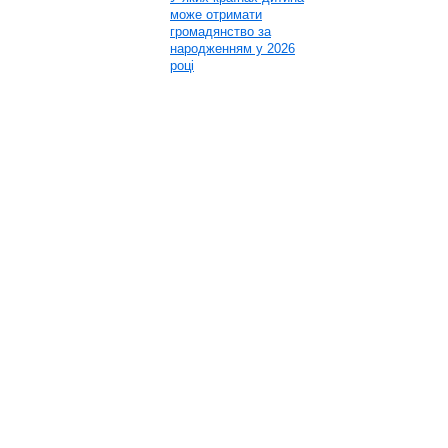
може отримати
громадянство за
народженням у 2026
році