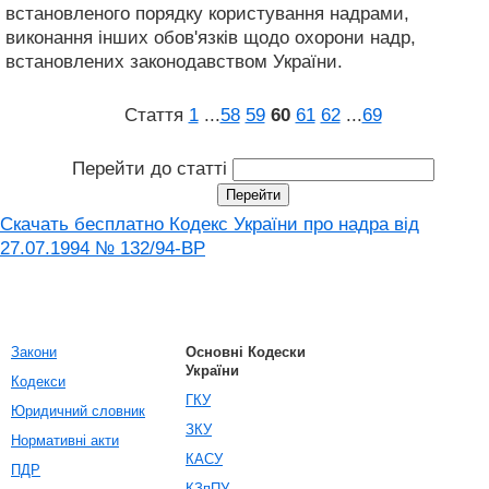
встановленого порядку користування надрами,
виконання інших обов'язків щодо охорони надр,
встановлених законодавством України.
Стаття
1
...
58
59
60
61
62
...
69
Перейти до статті
Скачать бесплатно Кодекс України про надра від
27.07.1994 № 132/94-ВР
Закони
Основні Кодески
України
Кодекси
ГКУ
Юридичний словник
ЗКУ
Нормативні акти
КАСУ
ПДР
КЗпПУ