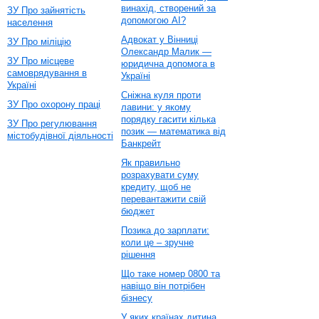
винахід, створений за
ЗУ Про зайнятість
допомогою AI?
населення
Адвокат у Вінниці
ЗУ Про міліцію
Олександр Малик —
ЗУ Про місцеве
юридична допомога в
самоврядування в
Україні
Україні
Сніжна куля проти
ЗУ Про охорону праці
лавини: у якому
порядку гасити кілька
ЗУ Про регулювання
позик — математика від
містобудівної діяльності
Банкрейт
Як правильно
розрахувати суму
кредиту, щоб не
перевантажити свій
бюджет
Позика до зарплати:
коли це – зручне
рішення
Що таке номер 0800 та
навіщо він потрібен
бізнесу
У яких країнах дитина