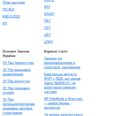
План рахунків
ККУ
П(С)БО
КУпАП
КВЕД-2010
ПКУ
КП
СКУ
ЦКУ
ЦПКУ
Основні Закони
Корисні статті
України
Законно ли
ЗУ Про банкрутство
видеонаблюдение в
спортзале, раздевалке
ЗУ Про виконавче
провадження
Квартальна звітність
ФОП у 2026: що змінив
ЗУ Про відпустки
Закон №4536-IX і як
адаптувати облікову
ЗУ Про державну
систему
службу
HP EliteBook в Фокстрот
ЗУ Про
— выбор бизнес-
загальнообов'язкове
экспертов
державне пенсійне
страхування
Чи можна запатентувати