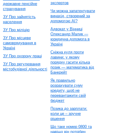
экспертов
державне пенсійне
страхування
Чи можна запатентувати
винахід, створений за
ЗУ Про зайнятість
допомогою AI?
населення
Адвокат у Вінниці
ЗУ Про міліцію
Олександр Малик —
ЗУ Про місцеве
юридична допомога в
самоврядування в
Україні
Україні
Сніжна куля проти
ЗУ Про охорону праці
лавини: у якому
порядку гасити кілька
ЗУ Про регулювання
позик — математика від
містобудівної діяльності
Банкрейт
Як правильно
розрахувати суму
кредиту, щоб не
перевантажити свій
бюджет
Позика до зарплати:
коли це – зручне
рішення
Що таке номер 0800 та
навіщо він потрібен