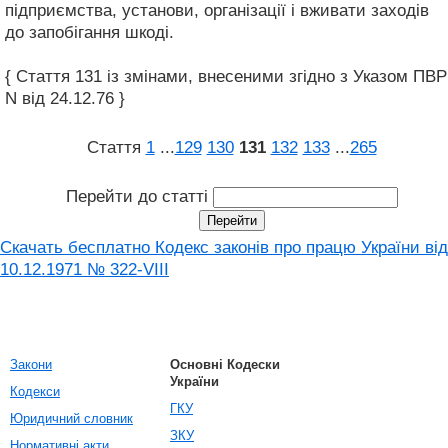
підприємства, установи, організації і вживати заходів
до запобігання шкоді.
{ Стаття 131 із змінами, внесеними згідно з Указом ПВР
N від 24.12.76 }
Стаття
1
...
129
130
131
132
133
...
265
Перейти до статті
Скачать бесплатно Кодекс законів про працю України від
10.12.1971 № 322-VIII
Закони
Основні Кодески
України
Кодекси
ГКУ
Юридичний словник
ЗКУ
Нормативні акти