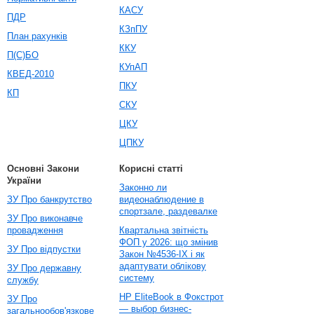
КАСУ
ПДР
КЗпПУ
План рахунків
ККУ
П(С)БО
КУпАП
КВЕД-2010
ПКУ
КП
СКУ
ЦКУ
ЦПКУ
Основні Закони
Корисні статті
України
Законно ли
ЗУ Про банкрутство
видеонаблюдение в
спортзале, раздевалке
ЗУ Про виконавче
провадження
Квартальна звітність
ФОП у 2026: що змінив
ЗУ Про відпустки
Закон №4536-IX і як
адаптувати облікову
ЗУ Про державну
систему
службу
HP EliteBook в Фокстрот
ЗУ Про
— выбор бизнес-
загальнообов'язкове