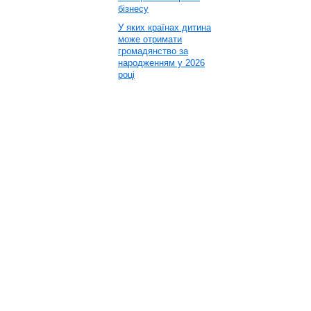
бізнесу
У яких країнах дитина
може отримати
громадянство за
народженням у 2026
році