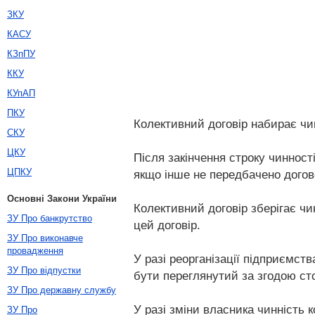
ЗКУ
КАСУ
КЗпПУ
ККУ
КУпАП
ПКУ
Колективний договір набирає чин
СКУ
ЦКУ
Після закінчення строку чинност
ЦПКУ
якщо інше не передбачено догов
Основні Закони України
Колективний договір зберігає чи
ЗУ Про банкрутство
цей договір.
ЗУ Про виконавче
провадження
У разі реорганізації підприємств
ЗУ Про відпустки
бути переглянутий за згодою сто
ЗУ Про державну службу
У разі зміни власника чинність к
ЗУ Про