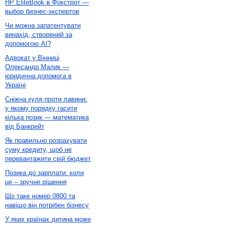
HP EliteBook в Фокстрот —
выбор бизнес-экспертов
Чи можна запатентувати
винахід, створений за
допомогою AI?
Адвокат у Вінниці
Олександр Малик —
юридична допомога в
Україні
Сніжна куля проти лавини:
у якому порядку гасити
кілька позик — математика
від Банкрейт
Як правильно розрахувати
суму кредиту, щоб не
перевантажити свій бюджет
Позика до зарплати: коли
це – зручне рішення
Що таке номер 0800 та
навіщо він потрібен бізнесу
У яких країнах дитина може