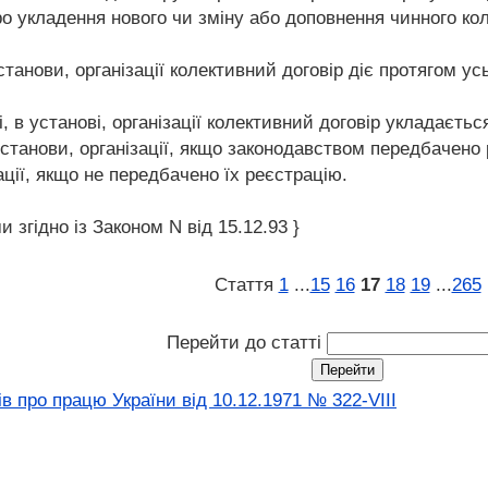
о укладення нового чи зміну або доповнення чинного кол
установи, організації колективний договір діє протягом ус
в установі, організації колективний договір укладається 
установи, організації, якщо законодавством передбачено
ації, якщо не передбачено їх реєстрацію.
и згідно із Законом N від 15.12.93 }
Стаття
1
...
15
16
17
18
19
...
265
Перейти до статті
в про працю України від 10.12.1971 № 322-VIII