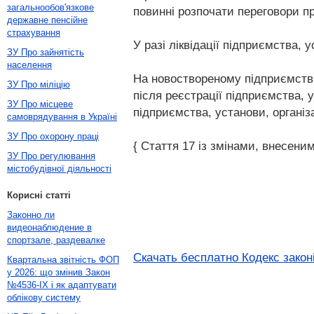
загальнообов'язкове
повинні розпочати переговори пр
державне пенсійне
страхування
У разі ліквідації підприємства, 
ЗУ Про зайнятість
населення
На новоствореному підприємстві, 
ЗУ Про міліцію
після реєстрації підприємства, 
ЗУ Про місцеве
підприємства, установи, організ
самоврядування в Україні
ЗУ Про охорону праці
{ Стаття 17 із змінами, внесеним
ЗУ Про регулювання
містобудівної діяльності
Корисні статті
Законно ли
видеонаблюдение в
спортзале, раздевалке
Скачать бесплатно Кодекс законі
Квартальна звітність ФОП
у 2026: що змінив Закон
№4536-IX і як адаптувати
облікову систему