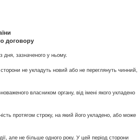
аїни
го договору
з дня, зазначеного у ньому.
и сторони не укладуть новий або не переглянуть чинний,
вноваженого власником органу, від імені якого укладено
нність протягом строку, на який його укладено, або може
дії, але не більше одного року. У цей період сторони