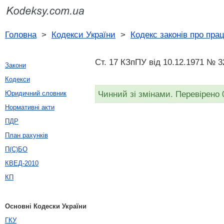
Головна
>
Кодекси України
>
Кодекс законів про пра
Ст. 17 КЗпПУ від 10.12.1971 № 32
Закони
Кодекси
Чинний зі змінами. Перевірено 
Юридичний словник
Нормативні акти
ПДР
План рахунків
П(С)БО
КВЕД-2010
КП
Основні Кодески України
ГКУ