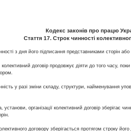
Кодекс законів про працю Укр
Стаття 17. Строк чинності колективно
ності з дня його підписання представниками сторін або 
і колективний договір продовжує діяти до того часу, пок
ором.
нність у разі зміни складу, структури, найменування упо
а, установи, організації колективний договір зберігає чи
рін.
олективного договору зберігається протягом строку його 