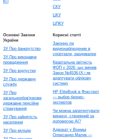
КП
СКУ
ЦКУ
ЦПКУ
Основні Закони
Корисні статті
України
Законно ли
ЗУ Про банкрутство
видеонаблюдение в
спортзале, раздевалке
ЗУ Про виконавче
провадження
Квартальна звітність
ФОП у 2026: що змінив
ЗУ Про відпустки
Закон №4536-IX і як
адаптувати облікову
ЗУ Про державну
систему
службу
HP EliteBook в Фокстрот
ЗУ Про
— выбор бизнес-
загальнообов'язкове
экспертов
державне пенсійне
страхування
Чи можна запатентувати
винахід, створений за
ЗУ Про зайнятість
допомогою AI?
населення
Адвокат у Вінниці
ЗУ Про міліцію
Олександр Малик —
ЗУ Про місцеве