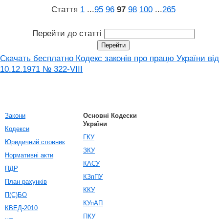
Стаття
1
...
95
96
97
98
100
...
265
Перейти до статті
Скачать бесплатно Кодекс законів про працю України від
10.12.1971 № 322-VIII
Закони
Основні Кодески
України
Кодекси
ГКУ
Юридичний словник
ЗКУ
Нормативні акти
КАСУ
ПДР
КЗпПУ
План рахунків
ККУ
П(С)БО
КУпАП
КВЕД-2010
ПКУ