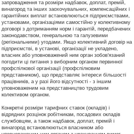
запровадження та розміри надбавок, доплат, премій,
винагород та інших заохочувальних, компенсаційних і
гарантійних виплат встановлюються підприємствами,
установами, організаціями самостійно у колективному
договорі з дотриманням норм і гарантій, передбачених
законодавством, генеральною та галузевими
(регіональними) угодами. Якщо колективний договір на
підприємстві, в установі, організації не укладено,
власник або уповноважений ним орган зобов'язаний
погодити ці питання з виборним органом первинної
профспілкової організації (профспілковим
представником), що представляє інтереси більшості
працівників, а у разі його відсутності - з іншим
уповноваженим на представництво трудовим
колективом органом.
Конкретні розміри тарифних ставок (окладів) і
відрядних розцінок робітникам, посадових окладів
службовцям, а також надбавок, доплат, премій і
винагород встановлюються власником або