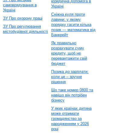
юридична допомога в
самоврядування в
Україні
Україні
Сніжна куля проти
ЗУ Про охорону праці
лавини: у якому
порядку гасити кілька
ЗУ Про регулювання
позик — математика від
містобудівної діяльності
Банкрейт
Як правильно
розрахувати суму
кредиту, щоб не
перевантажити свій
бюджет
Позика до зарплати:
коли це – зручне
рішення
Що таке номер 0800 та
навіщо він потрібен
бізнесу
У яких країнах дитина
може отримати
громадянство за
народженням у 2026
році