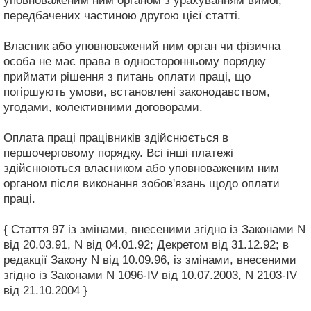
уповноваженим ним органом з урахуванням вимог,
передбачених частиною другою цієї статті.
Власник або уповноважений ним орган чи фізична
особа не має права в односторонньому порядку
приймати рішення з питань оплати праці, що
погіршують умови, встановлені законодавством,
угодами, колективними договорами.
Оплата праці працівників здійснюється в
першочерговому порядку. Всі інші платежі
здійснюються власником або уповноваженим ним
органом після виконання зобов'язань щодо оплати
праці.
{ Стаття 97 із змінами, внесеними згідно із Законами N
від 20.03.91, N від 04.01.92; Декретом від 31.12.92; в
редакції Закону N від 10.09.96, із змінами, внесеними
згідно із Законами N 1096-IV від 10.07.2003, N 2103-IV
від 21.10.2004 }