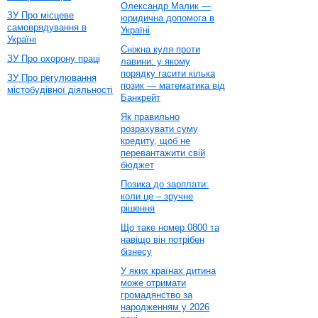
Олександр Малик —
ЗУ Про місцеве
юридична допомога в
самоврядування в
Україні
Україні
Сніжна куля проти
ЗУ Про охорону праці
лавини: у якому
порядку гасити кілька
ЗУ Про регулювання
позик — математика від
містобудівної діяльності
Банкрейт
Як правильно
розрахувати суму
кредиту, щоб не
перевантажити свій
бюджет
Позика до зарплати:
коли це – зручне
рішення
Що таке номер 0800 та
навіщо він потрібен
бізнесу
У яких країнах дитина
може отримати
громадянство за
народженням у 2026