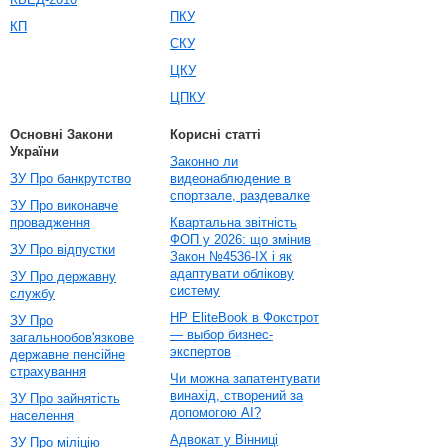
ПКУ
КП
СКУ
ЦКУ
ЦПКУ
Основні Закони
Корисні статті
України
Законно ли
ЗУ Про банкрутство
видеонаблюдение в
спортзале, раздевалке
ЗУ Про виконавче
провадження
Квартальна звітність
ФОП у 2026: що змінив
ЗУ Про відпустки
Закон №4536-IX і як
адаптувати облікову
ЗУ Про державну
систему
службу
HP EliteBook в Фокстрот
ЗУ Про
— выбор бизнес-
загальнообов'язкове
экспертов
державне пенсійне
страхування
Чи можна запатентувати
винахід, створений за
ЗУ Про зайнятість
допомогою AI?
населення
Адвокат у Вінниці
ЗУ Про міліцію