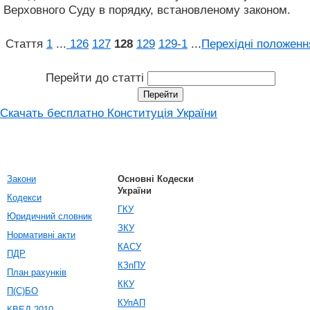
Верховного Суду в порядку, встановленому законом.
Стаття
1
...
126
127
128
129
129‑1
...
Перехідні положенн
Перейти до статті
Скачать бесплатно Конституція України
Закони
Основні Кодески
України
Кодекси
ГКУ
Юридичний словник
ЗКУ
Нормативні акти
КАСУ
ПДР
КЗпПУ
План рахунків
ККУ
П(С)БО
КУпАП
КВЕД-2010