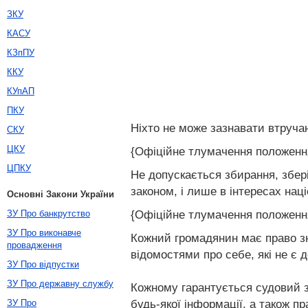
ЗКУ
КАСУ
КЗпПУ
ККУ
КУпАП
ПКУ
Ніхто не може зазнавати втручан
СКУ
ЦКУ
{Офіційне тлумачення положення 
ЦПКУ
Не допускається збирання, збері
законом, і лише в інтересах нац
Основні Закони України
{Офіційне тлумачення положення 
ЗУ Про банкрутство
ЗУ Про виконавче
Кожний громадянин має право зн
провадження
відомостями про себе, які не 
ЗУ Про відпустки
ЗУ Про державну службу
Кожному гарантується судовий з
будь-якої інформації, а також п
ЗУ Про