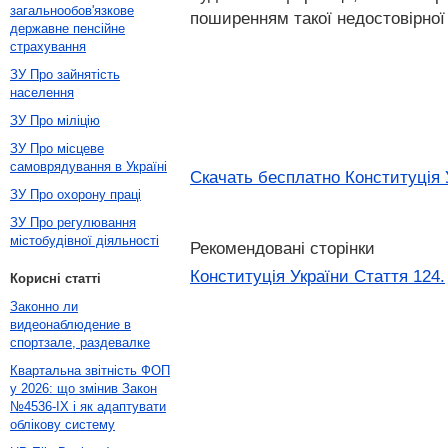
загальнообов'язкове
поширенням такої недостовірної
державне пенсійне
страхування
ЗУ Про зайнятість
населення
ЗУ Про міліцію
ЗУ Про місцеве
самоврядування в Україні
Скачать бесплатно Конституція 
ЗУ Про охорону праці
ЗУ Про регулювання
містобудівної діяльності
Рекомендовані сторінки
Конституція України Стаття 124.
Корисні статті
Законно ли
видеонаблюдение в
спортзале, раздевалке
Квартальна звітність ФОП
у 2026: що змінив Закон
№4536-IX і як адаптувати
облікову систему