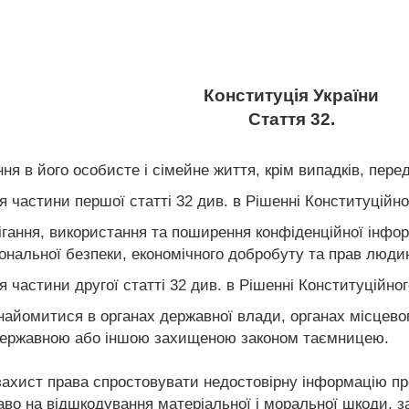
Конституція України
Стаття 32.
ня в його особисте і сімейне життя, крім випадків, пер
частини першої статті 32 див. в Рішенні Конституційног
гання, використання та поширення конфіденційної інформа
іональної безпеки, економічного добробуту та прав люди
частини другої статті 32 див. в Рішенні Конституційног
айомитися в органах державної влади, органах місцевого
є державною або іншою захищеною законом таємницею.
ахист права спростовувати недостовірну інформацію про 
раво на відшкодування матеріальної і моральної шкоди, 