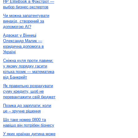
HP EliteBook в Фокстрот —
выбор бизнес-экспертов
Чи можна запатентувати
винахід, створений за
допомогою AI?
Адвокат у Вінниці
Олександр Малик —
юридична допомога в
Україні
Сніжна куля проти лавини:
у якому порядку гасити
кілька позик — математика
від Банкрейт
Як правильно розрахувати
суму кредиту, щоб не
перевантажити свій бюджет
Позика до зарплати: коли
це – зручне рішення
Що таке номер 0800 та
навіщо він потрібен бізнесу
У яких країнах дитина може