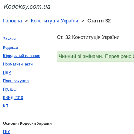
Головна
>
Конституція України
>
Стаття 32
Ст. 32 Конституція України
Закони
Кодекси
Чинний зі змінами. Перевірено 
Юридичний словник
Нормативні акти
ПДР
План рахунків
П(С)БО
КВЕД-2010
КП
Основні Кодески України
ГКУ