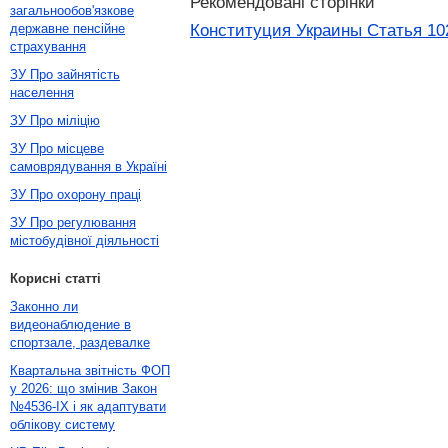
Рекомендовані сторінки
загальнообов'язкове
Конституция Украины Статья 10
державне пенсійне
страхування
ЗУ Про зайнятість
населення
ЗУ Про міліцію
ЗУ Про місцеве
самоврядування в Україні
ЗУ Про охорону праці
ЗУ Про регулювання
містобудівної діяльності
Корисні статті
Законно ли
видеонаблюдение в
спортзале, раздевалке
Квартальна звітність ФОП
у 2026: що змінив Закон
№4536-IX і як адаптувати
облікову систему