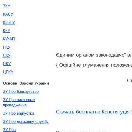
ЗКУ
КАСУ
КЗпПУ
ККУ
КУпАП
ПКУ
Єдиним органом законодавчої вл
СКУ
ЦКУ
{ Офіційне тлумачення положень 
ЦПКУ
С
Основні Закони України
ЗУ Про банкрутство
ЗУ Про виконавче
провадження
Скачать бесплатно Конституція 
ЗУ Про відпустки
ЗУ Про державну службу
ЗУ Про