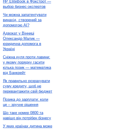
HP EliteBook в Фокстрот —
выбор бизнес-экспертов
Чи можна запатентувати
винахід, створений за
допомогою AI?
Адвокат у Вінниці
Олександр Малик —
юридична допомога в
Україні
Сніжна куля проти лавини:
у якому порядку гасити
кілька позик — математика
від Банкрейт
Як правильно розрахувати
суму кредиту, щоб не
перевантажити свій бюджет
Позика до зарплати: коли
це – зручне рішення
Що таке номер 0800 та
навіщо він потрібен бізнесу
У яких країнах дитина може