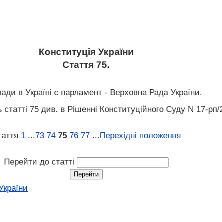
Конституція України
Стаття 75.
ади в Україні є парламент - Верховна Рада України.
статті 75 див. в Рішенні Конституційного Суду N 17-рп/2
таття
1
...
73
74
75
76
77
...
Перехідні положення
Перейти до статті
України