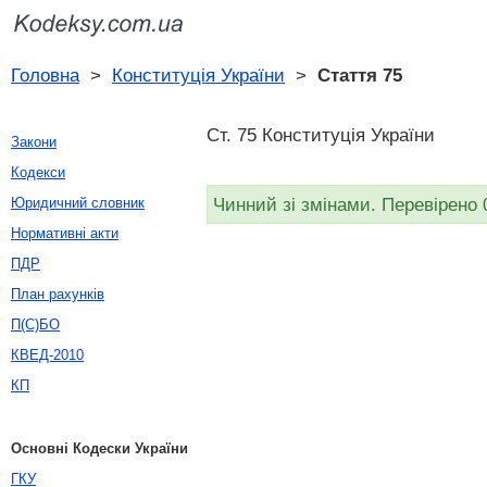
Головна
>
Конституція України
>
Стаття 75
Ст. 75 Конституція України
Закони
Кодекси
Чинний зі змінами. Перевірено 
Юридичний словник
Нормативні акти
ПДР
План рахунків
П(С)БО
КВЕД-2010
КП
Основні Кодески України
ГКУ