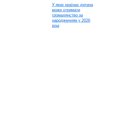
У яких країнах дитина
може отримати
громадянство за
народженням у 2026
році