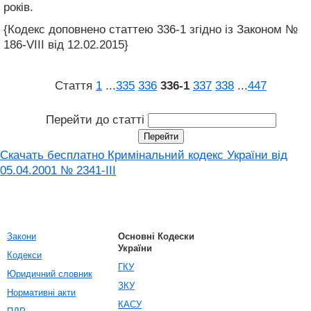
років.
{Кодекс доповнено статтею 336-1 згідно із Законом №
186-VIII від 12.02.2015}
Стаття
1
...
335
336
336‑1
337
338
...
447
Перейти до статті
Скачать бесплатно Кримінальний кодекс України від
05.04.2001 № 2341-III
Закони
Основні Кодески
України
Кодекси
ГКУ
Юридичний словник
ЗКУ
Нормативні акти
КАСУ