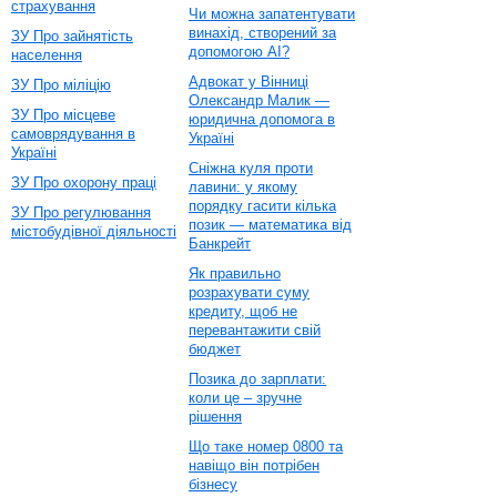
страхування
Чи можна запатентувати
винахід, створений за
ЗУ Про зайнятість
допомогою AI?
населення
Адвокат у Вінниці
ЗУ Про міліцію
Олександр Малик —
ЗУ Про місцеве
юридична допомога в
самоврядування в
Україні
Україні
Сніжна куля проти
ЗУ Про охорону праці
лавини: у якому
порядку гасити кілька
ЗУ Про регулювання
позик — математика від
містобудівної діяльності
Банкрейт
Як правильно
розрахувати суму
кредиту, щоб не
перевантажити свій
бюджет
Позика до зарплати:
коли це – зручне
рішення
Що таке номер 0800 та
навіщо він потрібен
бізнесу