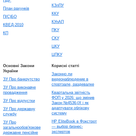
ПДР
КЗпПУ
План рахунків
ККУ
П(С)БО
КУпАП
КВЕД-2010
ПКУ
КП
СКУ
ЦКУ
ЦПКУ
Основні Закони
Корисні статті
України
Законно ли
ЗУ Про банкрутство
видеонаблюдение в
спортзале, раздевалке
ЗУ Про виконавче
провадження
Квартальна звітність
ФОП у 2026: що змінив
ЗУ Про відпустки
Закон №4536-IX і як
адаптувати облікову
ЗУ Про державну
систему
службу
HP EliteBook в Фокстрот
ЗУ Про
— выбор бизнес-
загальнообов'язкове
экспертов
державне пенсійне